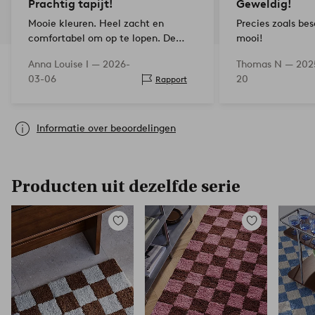
Prachtig tapijt!
Geweldig!
Mooie kleuren. Heel zacht en
Precies zoals be
comfortabel om op te lopen. De
mooi!
afmetingen pasten niet helemaal bij
Anna Louise I —
2026-
Thomas N —
202
de kamer, maar het tapijt is zo
03-06
20
Rapport
zacht dat je de randen kunt
omvouwen. Supertevreden!
Informatie over beoordelingen
Producten uit dezelfde serie
Toevoegen
Toevoegen
aan
aan
favorieten
favorieten