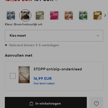
Kleur: Bruin/natuurlijk wit
Kies maat
Alle maten zijn op voorraad
Geleverd binnen 3-5 werkdagen
Aanvullen met
STOPP antislip-onderkleed
16,99 EUR
Our best value!
In winkelwagen