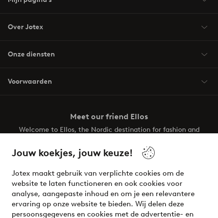
Over Jotex
Onze diensten
Voorwaarden
Meet our friend Ellos
Welcome to Ellos, the Nordic destination for fashion and
beauty! Get a clean, modern aesthetic and unique style for
your wardrobe. Your next inspiring look is here!
Jouw koekjes, jouw keuze!
Visit Ellos
Jotex maakt gebruik van verplichte cookies om de
website te laten functioneren en ook cookies voor
analyse, aangepaste inhoud en om je een relevantere
ervaring op onze website te bieden. Wij delen deze
persoonsgegevens en cookies met de advertentie- en