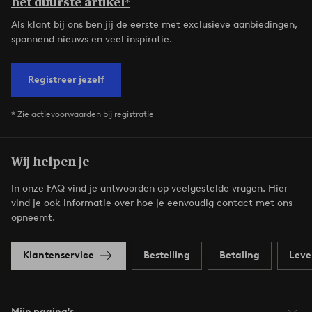
het duurste artikel*
Als klant bij ons ben jij de eerste met exclusieve aanbiedingen,
spannend nieuws en veel inspiratie.
Registreer jezelf
* Zie actievoorwaarden bij registratie
Wij helpen je
In onze FAQ vind je antwoorden op veelgestelde vragen. Hier
vind je ook informatie over hoe je eenvoudig contact met ons
opneemt.
Klantenservice
Bestelling
Betaling
Leve
Mijn pagina's