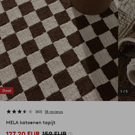
Deal
1
/
5
60
18 reviews
MELA katoenen tapijt
127,20 EUR
159 EUR