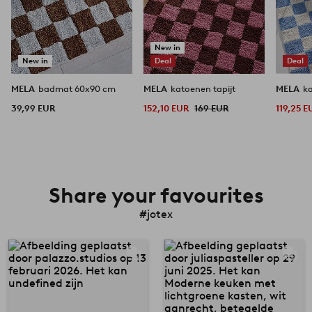
New in
New in
Deal
Deal
MELA
badmat 60x90 cm
MELA
katoenen tapijt
MELA
ka
39,99 EUR
152,10 EUR
169 EUR
119,25 E
Share your favourites
#jotex