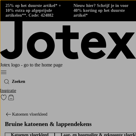
25% op het duurste artikel* +
Nieuw hier? Schrijf je in voor
10% extra op afgeprijsde
40% korting op het duurste
artikelen**. Code: 424882
artikel*
Jotex logo - go to the home page
Menu
Zoeken
Inspiratie
Ga naar favoriet gemarkeerde producten
Go to checkout
Katoenen vloerkleed
Bruine katoenen & lappendekens
Katoenen vloerkleed
Laag- en hoogpolige & geknoopte vloerk