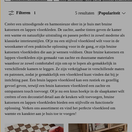
Filteren
5 resultaten
Sorteer op:
Populariteit
1
Creëer een uitnodigende en harmonieuze sfeer in je huis met bruine
katoenen en lappen vloerkleden. De zachte, aardse tinten geven de kamer
een warme en natuurlijke uitstraling en passen perfect in zowel moderne als
klassieke interieurstijlen. Of je nu een stijlvol vloerkleed wilt voor in de
woonkamer of een praktische oplossing voor in de gang, er zijn bruine
katoenen vloerkleden die aan je wensen voldoen. Onze bruine katoenen en
lappen vloerkleden zijn gemaakt van zachte en duurzame materialen
waardoor ze zowel comfortabel zijn om op te lopen als gemakkelijk in
verschillende kamers te leggen. Ze zijn verkrijgbaar in verschillende maten
en patronen, zodat je gemakkelijk een vloerkleed kunt vinden dat bij je
inrichting past. Een bruin lappen vloerkleed kan een rustiek en gezellig
gevoel geven, terwijl een bruin katoenen vloerkleed een zachte en
ontspannen touch toevoegt. Of je nu een knus hoekje in de slaapkamer wilt
creëren of een decoratief detail aan de keuken wilt toevoegen, bruine
katoenen en lappen vloerkleden bieden een stijlvolle en functionele
oplossing. Verken ons assortiment en vind het perfecte vloerkleed om
warmte en karakter aan je huis toe te voegen!
Toevoegen aan favorieten
Toevoe