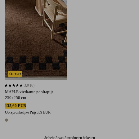
Outlet
3,0
(6)
3,0 op basis van 6 beoordelingen
MAPLE vierkante pooltapijt
250x250 cm
135,60 EUR
Oorspronkelijke Prijs
339 EUR
1 kleur
Je hebt 5 van 5 producten bekeken