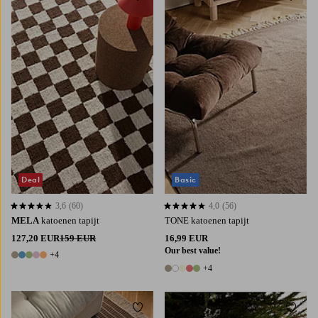
80X300
170X240
200X300
70X150
70X200
70X300
160X230
200X300
Deal
Basic
3,6
(60)
4,0
(56)
3,6 op basis van 60 beoordelingen
4,0 op basis van 56 beoordelingen
MELA
katoenen tapijt
TONE katoenen tapijt
127,20 EUR
159 EUR
16,99 EUR
Our best value!
+4
9 kleuren
+4
9 kleuren
Toevoegen aan favorieten
Toevoe