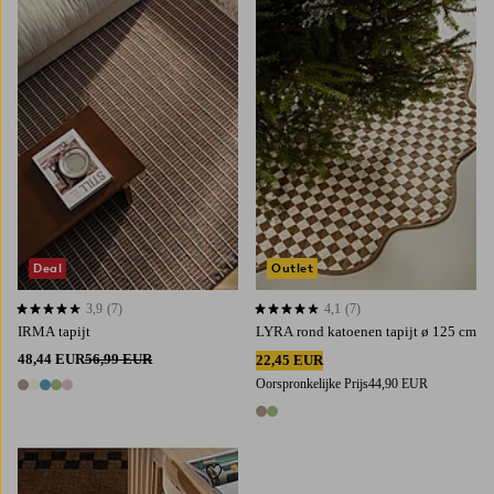
80X150
160X230
200X300
Deal
Outlet
3,9
(7)
4,1
(7)
3,9 op basis van 7 beoordelingen
4,1 op basis van 7 beoordelingen
IRMA tapijt
LYRA rond katoenen tapijt ø 125 cm
48,44 EUR
56,99 EUR
22,45 EUR
Oorspronkelijke Prijs
44,90 EUR
5 kleuren
2 kleuren
Toevoegen aan favorieten