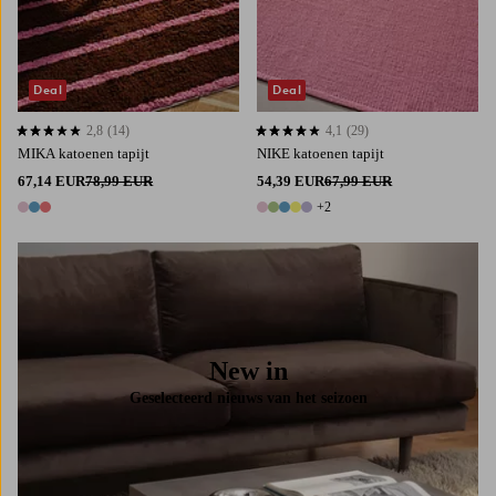
Deal
Deal
2,8
(14)
4,1
(29)
2,8 op basis van 14 beoordelingen
4,1 op basis van 29 beoordelingen
MIKA katoenen tapijt
NIKE katoenen tapijt
67,14 EUR
78,99 EUR
54,39 EUR
67,99 EUR
+2
3 kleuren
7 kleuren
New in
Geselecteerd nieuws van het seizoen