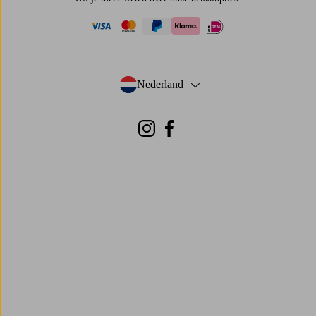
visa
mastercard
paypal
ideal
klarna
Nederland
- Selecteer land
Instagram
Facebook