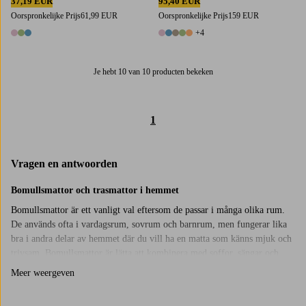
37,19 EUR
95,40 EUR
Oorspronkelijke Prijs
61,99 EUR
Oorspronkelijke Prijs
159 EUR
+4
3 kleuren
9 kleuren
Je hebt 10 van 10 producten bekeken
1
Vragen en antwoorden
Bomullsmattor och trasmattor i hemmet
Bomullsmattor är ett vanligt val eftersom de passar i många olika rum.
De används ofta i vardagsrum, sovrum och barnrum, men fungerar lika
bra i andra delar av hemmet där du vill ha en matta som känns mjuk och
trivsam. Bomullsmattor är lätta att kombinera med soffor, sängar och
annan inredning och gör det enkelt att skapa en sammanhängande känsla
Meer weergeven
i rummet.