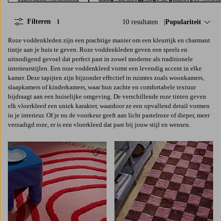
Filteren
10 resultaten
Sorteer op:
Populariteit
1
Roze voddenkleden zijn een prachtige manier om een kleurrijk en charmant
tintje aan je huis te geven. Roze voddenkleden geven een speels en
uitnodigend gevoel dat perfect past in zowel moderne als traditionele
interieurstijlen. Een roze voddenkleed vormt een levendig accent in elke
kamer. Deze tapijten zijn bijzonder effectief in ruimtes zoals woonkamers,
slaapkamers of kinderkamers, waar hun zachte en comfortabele textuur
bijdraagt aan een huiselijke omgeving. De verschillende roze tinten geven
elk vloerkleed een uniek karakter, waardoor ze een opvallend detail vormen
in je interieur. Of je nu de voorkeur geeft aan licht pastelroze of dieper, meer
verzadigd roze, er is een vloerkleed dat past bij jouw stijl en wensen.
Toevoegen aan favorieten
Toevoe
130X190
160X230
130X190
170X240
200X300