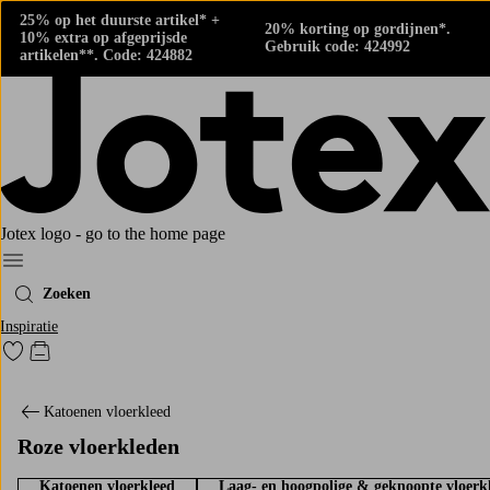
25% op het duurste artikel* +
20% korting op gordijnen*.
10% extra op afgeprijsde
Gebruik code: 424992
artikelen**. Code: 424882
Jotex logo - go to the home page
Menu
Zoeken
Inspiratie
Ga naar favoriet gemarkeerde producten
Go to checkout
Katoenen vloerkleed
Roze vloerkleden
Katoenen vloerkleed
Laag- en hoogpolige & geknoopte vloerk