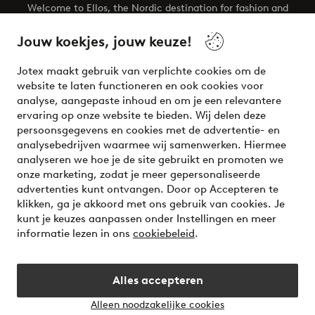
Welcome to Ellos, the Nordic destination for fashion and
beauty! Get a clean, modern aesthetic and unique style for
your wardrobe. Your next inspiring look is here!
Jouw koekjes, jouw keuze!
Visit Ellos
Jotex maakt gebruik van verplichte cookies om de
website te laten functioneren en ook cookies voor
analyse, aangepaste inhoud en om je een relevantere
ervaring op onze website te bieden. Wij delen deze
persoonsgegevens en cookies met de advertentie- en
Veilig betalen - Nu betalen of opsplitsen
analysebedrijven waarmee wij samenwerken. Hiermee
analyseren we hoe je de site gebruikt en promoten we
Wil je meer weten over
onze betaalopties
?
onze marketing, zodat je meer gepersonaliseerde
advertenties kunt ontvangen. Door op Accepteren te
klikken, ga je akkoord met ons gebruik van cookies. Je
kunt je keuzes aanpassen onder Instellingen en meer
informatie lezen in ons
cookiebeleid
.
Nederland - Selecteer land
Alles accepteren
Instagram
Facebook
Alleen noodzakelijke cookies