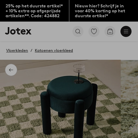
25% op het duurste artikel*
Nieuw hier? Schrijf je in
+ 10% extra op afgeprijsde
voor 40% korting op het
artikelen**. Code: 424882
duurste artikel*
Jotex
Ga
Go
logo
naar
to
-
favoriet
checkout
go
gemarkeerde
Vloerkleden
Katoenen vloerkleed
to
producten
the
home
page
Terug