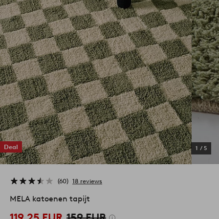
Deal
1
/
5
60
18 reviews
MELA katoenen tapijt
119,25 EUR
159 EUR