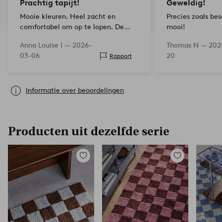
Prachtig tapijt!
Geweldig!
Mooie kleuren. Heel zacht en
Precies zoals be
comfortabel om op te lopen. De
mooi!
afmetingen pasten niet helemaal bij
Anna Louise I —
2026-
Thomas N —
202
de kamer, maar het tapijt is zo
03-06
20
Rapport
zacht dat je de randen kunt
omvouwen. Supertevreden!
Informatie over beoordelingen
Producten uit dezelfde serie
Toevoegen
Toevoegen
aan
aan
favorieten
favorieten