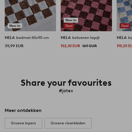
New in
New in
Deal
Deal
MELA
badmat 60x90 cm
MELA
katoenen tapijt
MELA
ka
39,99 EUR
152,10 EUR
169 EUR
119,25 E
Share your favourites
#jotex
Meer ontdekken
Groene lopers
Groene vloerkleden