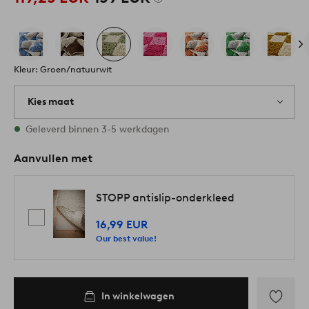
Kleur: Groen/natuurwit
Kies maat
Alle maten zijn op voorraad
Geleverd binnen 3-5 werkdagen
Aanvullen met
STOPP antislip-onderkleed
16,99 EUR
Our best value!
In winkelwagen