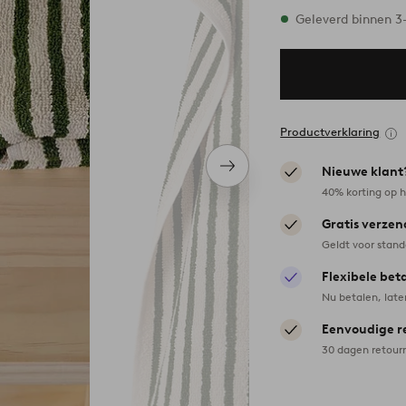
Op voorraad
Geleverd binnen 
Productverklaring
Nieuwe klant
Volgend
item
40% korting op h
Gratis verzen
Geldt voor stan
Flexibele bet
Nu betalen, late
Eenvoudige r
30 dagen retour