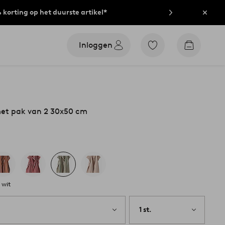
% korting op het duurste artikel*
Sluit
Inloggen
Ga
Go
naar
to
favoriet
checkout
gemarkeerde
producten
et pak van 2 30x50 cm
 wit
1 st.