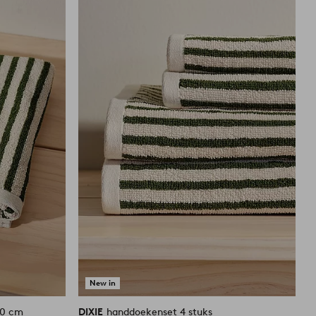
aan
aan
favorieten
favoriete
New in
70 cm
DIXIE
handdoekenset 4 stuks