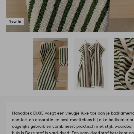
New in
Handdoek DIXIE voegt een vleugje luxe toe aan je badkamerr
comfort en absorptie en past moeiteloos bij elke badkamerinri
dagelijks gebruik en combineert praktisch met stijl, waardoor
huis is.
Deze stof is yard-dyed. Een yarn-dyed stof betekent da