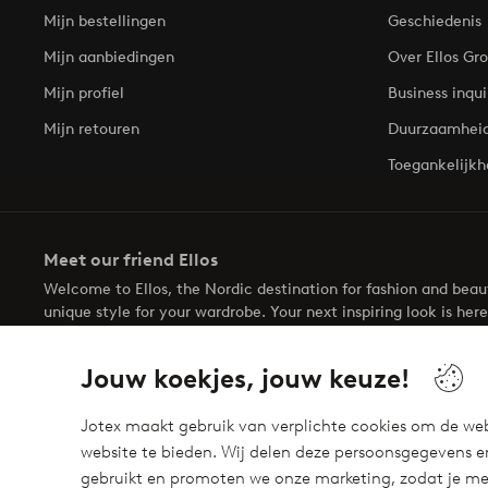
Mijn bestellingen
Geschiedenis
Mijn aanbiedingen
Over Ellos Gr
Mijn profiel
Business inqui
Mijn retouren
Duurzaamhei
Toegankelijkh
Meet our friend Ellos
Welcome to Ellos, the Nordic destination for fashion and bea
unique style for your wardrobe. Your next inspiring look is here
Jouw koekjes, jouw keuze!
Jotex maakt gebruik van verplichte cookies om de web
website te bieden. Wij delen deze persoonsgegevens e
Veilig betalen - Nu betalen of opsplitsen
gebruikt en promoten we onze marketing, zodat je mee