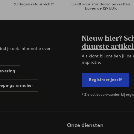
30 dagen retourrecht*
Geldt voor standaard pakketten
boven de 129 EUR
Nieuw hier? Sch
duurste artikel
ind je ook informatie over
Als klant bij ons ben jij 
inspiratie.
evering
Registreer jezelf
epingsformulier
* Zie actievoorwaarden bij regis
Onze diensten