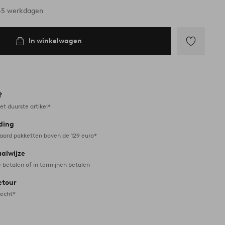
3-5 werkdagen
In winkelwagen
Toevoegen
aan
favorieten
?
et duurste artikel*
ding
daard pakketten boven de 129 euro*
aalwijze
r betalen of in termijnen betalen
etour
recht*