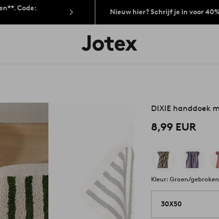
len**. Code:
Nieuw hier? Schrijf je in voor 40
Jotex
logo
-
go
to
the
home
page
DIXIE handdoek m
8,99 EUR
Kleur: Groen/gebroken
30X50