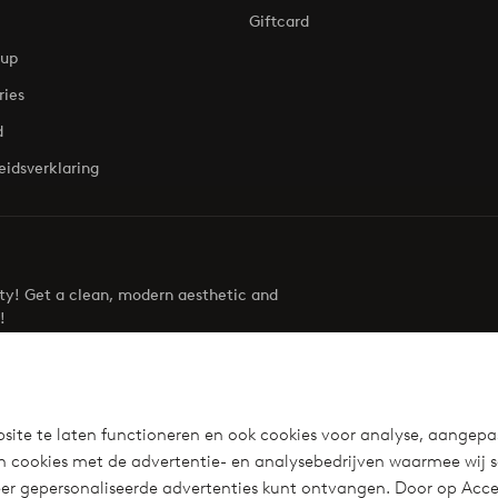
Giftcard
oup
ries
d
eidsverklaring
uty! Get a clean, modern aesthetic and
!
Visit Ellos
site te laten functioneren en ook cookies voor analyse, aangepa
n cookies met de advertentie- en analysebedrijven waarmee wij 
r gepersonaliseerde advertenties kunt ontvangen. Door op Accep