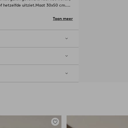
 hetzelfde uitziet.
Maat 30x50 cm.
hoog vuur. Niet strijken.
Toon meer
een petroleum
Toevoegen