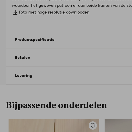
waardoor het geweven patroon er aan beide kanten van de stof
Knutseltechniek: garengeverfd.
Foto met hoge resolutie downloaden
Gramsgewicht: 450 g/m².
Drogen in de droogtrommel op middel
Machinewasbaar op 60°. Wassen voor gebruik. Droogkuis (all
oplosmiddel).
Artikelnummer: 2270998-05-152
Productspecificatie
Betalen
Levering
Bijpassende onderdelen
Toevoegen