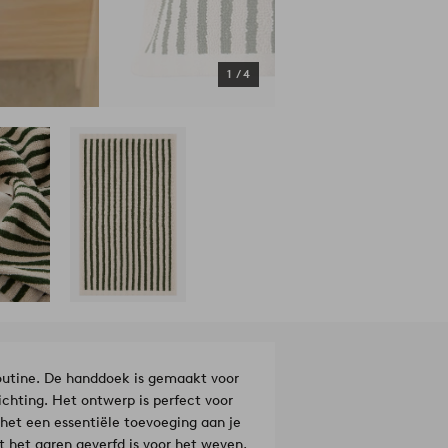
1
/
4
outine. De handdoek is gemaakt voor
chting. Het ontwerp is perfect voor
 het een essentiële toevoeging aan je
t het garen geverfd is voor het weven,