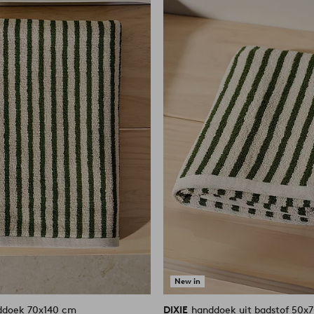
aan
favorieten
New in
ddoek 70x140 cm
DIXIE
handdoek uit badstof 50x