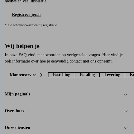
nieuws en veel inspiratie.
Registreer jezelf
* Zie actievoorwaarden bij registratie
Wij helpen je
In onze FAQ vind je antwoorden op veelgestelde vragen. Hier vind je
ook informatie over hoe je eenvoudig contact met ons opneemt.
Bestelling
Betaling
Levering
Ko
Klantenservice
Mijn pagina's
Over Jotex
Onze diensten