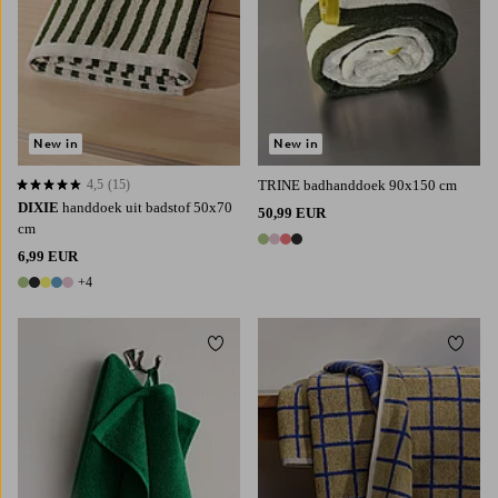
New in
New in
4,5
(15)
TRINE badhanddoek 90x150 cm
4,5 op basis van 15 beoordelingen
DIXIE
handdoek uit badstof 50x70
50,99 EUR
cm
4 kleuren
6,99 EUR
+4
9 kleuren
Toevoegen aan favorieten
Toevoe