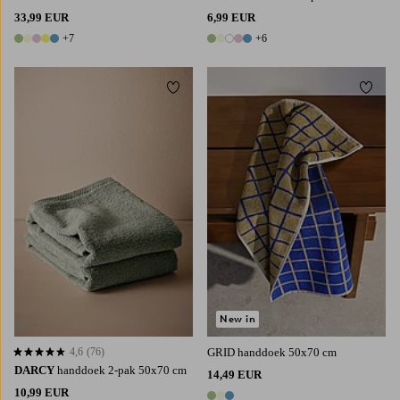
33,99 EUR
6,99 EUR
+7
+6
12 kleuren
11 kleuren
Toevoegen aan favorieten
Toevoe
New in
4,6
(76)
GRID handdoek 50x70 cm
4,6 op basis van 76 beoordelingen
DARCY
handdoek 2-pak 50x70 cm
14,49 EUR
10,99 EUR