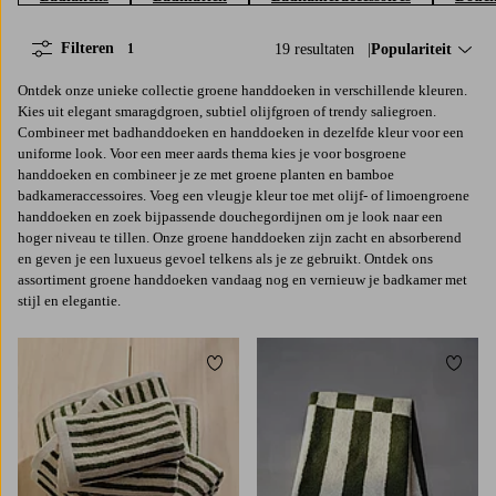
Filteren
19 resultaten
Sorteer op:
Populariteit
1
Ontdek onze unieke collectie groene handdoeken in verschillende kleuren.
Kies uit elegant smaragdgroen, subtiel olijfgroen of trendy saliegroen.
Combineer met badhanddoeken en handdoeken in dezelfde kleur voor een
uniforme look. Voor een meer aards thema kies je voor bosgroene
handdoeken en combineer je ze met groene planten en bamboe
badkameraccessoires. Voeg een vleugje kleur toe met olijf- of limoengroene
handdoeken en zoek bijpassende douchegordijnen om je look naar een
hoger niveau te tillen. Onze groene handdoeken zijn zacht en absorberend
en geven je een luxueus gevoel telkens als je ze gebruikt. Ontdek ons
assortiment groene handdoeken vandaag nog en vernieuw je badkamer met
stijl en elegantie.
Toevoegen aan favorieten
Toevoe