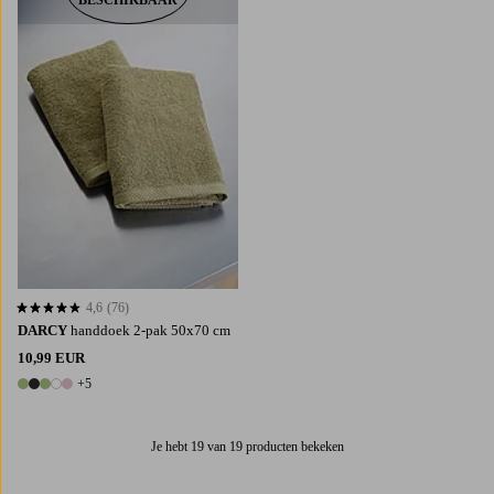
BESCHIKBAAR
4,6
(76)
4,6 op basis van 76 beoordelingen
DARCY
handdoek 2-pak 50x70 cm
10,99 EUR
+5
10 kleuren
Je hebt 19 van 19 producten bekeken