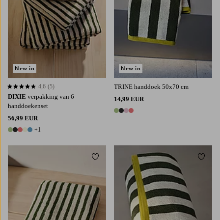
New in
New in
4,6
(5)
TRINE handdoek 50x70 cm
4,6 op basis van 5 beoordelingen
DIXIE
verpakking van 6
14,99 EUR
handdoekenset
4 kleuren
56,99 EUR
+1
6 kleuren
Toevoegen aan favorieten
Toevoe