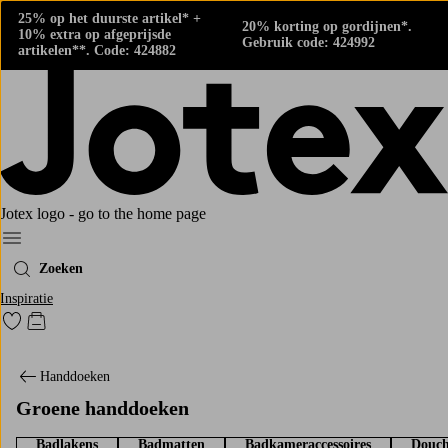
25% op het duurste artikel* +
20% korting op gordijnen*.
10% extra op afgeprijsde
Gebruik code: 424992
artikelen**. Code: 424882
Jotex logo - go to the home page
Menu
Zoeken
Inspiratie
Ga naar favoriet gemarkeerde producten
Go to checkout
Handdoeken
Groene handdoeken
Badlakens
Badmatten
Badkameraccessoires
Douch