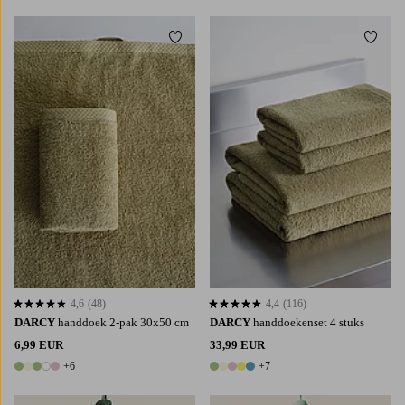
Toevoegen aan favorieten
Toevoe
4,6
(48)
4,4
(116)
4,6 op basis van 48 beoordelingen
4,4 op basis van 116 beoordelingen
DARCY
handdoek 2-pak 30x50 cm
DARCY
handdoekenset 4 stuks
6,99 EUR
33,99 EUR
+6
+7
11 kleuren
12 kleuren