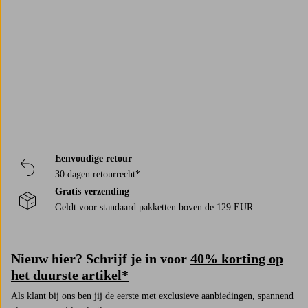
Matcha dem med
badrumsmatta
och
duschdraperi
för en helhet som
Trustpilot
känns både fräsch och personlig.
Eenvoudige retour
30 dagen retourrecht*
Gratis verzending
Geldt voor standaard pakketten boven de 129 EUR
Nieuw hier? Schrijf je in voor
40% korting op
het duurste artikel*
Als klant bij ons ben jij de eerste met exclusieve aanbiedingen, spannend