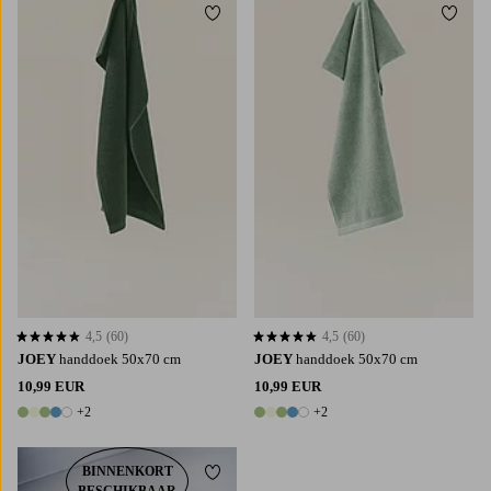
Toevoegen aan favorieten
Toevoe
4,5
(60)
4,5
(60)
4,5 op basis van 60 beoordelingen
4,5 op basis van 60 beoordelingen
JOEY
handdoek 50x70 cm
JOEY
handdoek 50x70 cm
10,99 EUR
10,99 EUR
+2
+2
7 kleuren
7 kleuren
BINNENKORT
Toevoegen aan favorieten