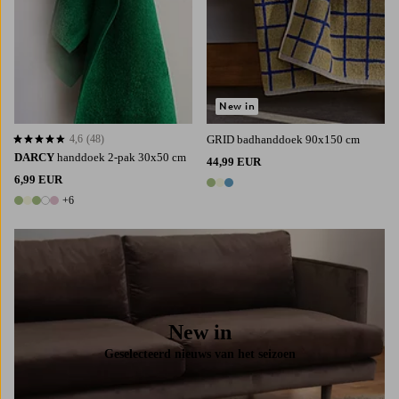
New in
4,6
(48)
GRID badhanddoek 90x150 cm
4,6 op basis van 48 beoordelingen
DARCY
handdoek 2-pak 30x50 cm
44,99 EUR
6,99 EUR
3 kleuren
+6
11 kleuren
New in
Geselecteerd nieuws van het seizoen