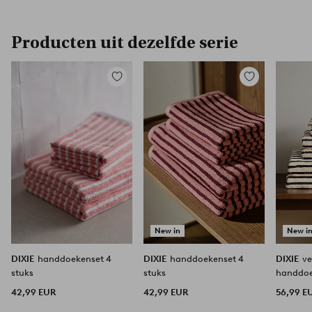
Producten uit dezelfde serie
Toevoegen
Toevoegen
aan
aan
favorieten
favorieten
New in
New i
DIXIE
handdoekenset 4
DIXIE
handdoekenset 4
DIXIE
ve
stuks
stuks
handdoe
42,99 EUR
42,99 EUR
56,99 E