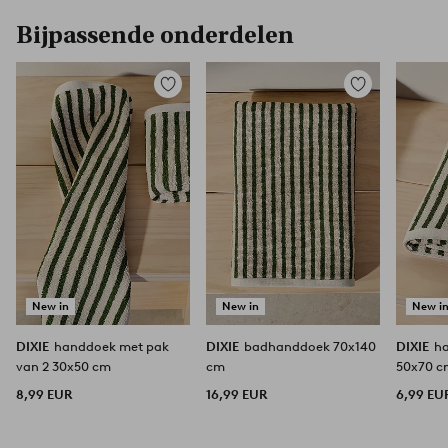
Bijpassende onderdelen
Toevoegen
Toevoegen
aan
aan
favorieten
favorieten
New in
New in
New i
DIXIE
handdoek met pak
DIXIE
badhanddoek 70x140
DIXIE
ha
van 2 30x50 cm
cm
50x70 
8,99 EUR
16,99 EUR
6,99 EU