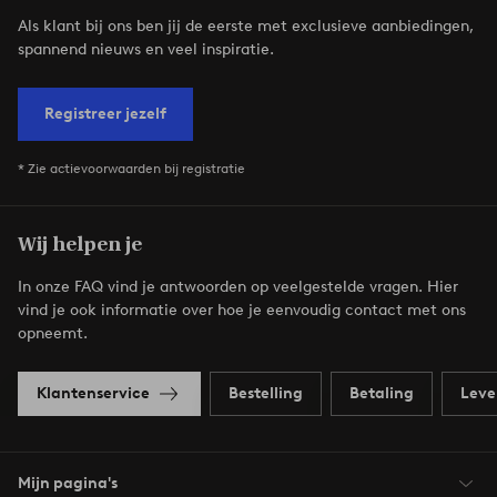
Als klant bij ons ben jij de eerste met exclusieve aanbiedingen,
spannend nieuws en veel inspiratie.
Registreer jezelf
* Zie actievoorwaarden bij registratie
Wij helpen je
In onze FAQ vind je antwoorden op veelgestelde vragen. Hier
vind je ook informatie over hoe je eenvoudig contact met ons
opneemt.
Klantenservice
Bestelling
Betaling
Leve
Mijn pagina's