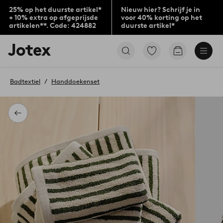
25% op het duurste artikel*
Nieuw hier? Schrijf je in
+ 10% extra op afgeprijsde
voor 40% korting op het
artikelen**. Code: 424882
duurste artikel*
Jotex
Ga
Go
logo
naar
to
-
favoriet
checkout
go
gemarkeerde
Badtextiel
Handdoekenset
to
producten
the
home
page
Terug