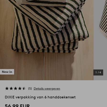
New in
1
/
4
5
Details weergeven
DIXIE verpakking van 6 handdoekenset
56,99 EUR