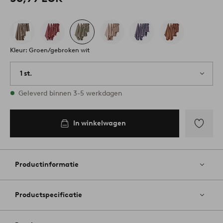
Kleur: Groen/gebroken wit
1 st.
Op voorraad
Geleverd binnen 3-5 werkdagen
In winkelwagen
Toevoege
aan
favoriete
Productinformatie
Productspecificatie