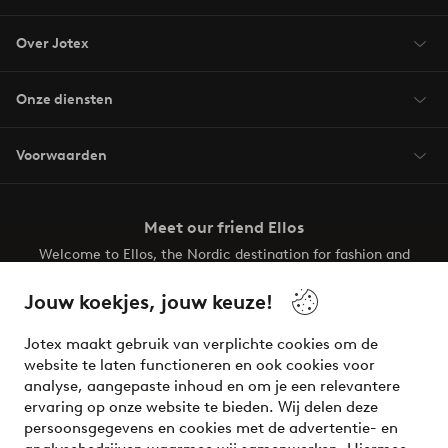
Over Jotex
Onze diensten
Voorwaarden
Meet our friend Ellos
Welcome to Ellos, the Nordic destination for fashion and
beauty! Get a clean, modern aesthetic and unique style for
your wardrobe. Your next inspiring look is here!
Jouw koekjes, jouw keuze!
Visit Ellos
Jotex maakt gebruik van verplichte cookies om de
website te laten functioneren en ook cookies voor
analyse, aangepaste inhoud en om je een relevantere
ervaring op onze website te bieden. Wij delen deze
persoonsgegevens en cookies met de advertentie- en
Veilig betalen - Nu betalen of opsplitsen