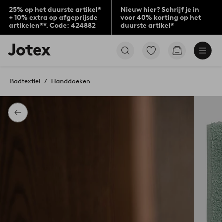
25% op het duurste artikel*
Nieuw hier? Schrijf je in
+ 10% extra op afgeprijsde
voor 40% korting op het
artikelen**. Code: 424882
duurste artikel*
Jotex
Ga
Go
logo
naar
to
-
favoriet
checkout
go
gemarkeerde
Badtextiel
Handdoeken
to
producten
the
home
page
Terug