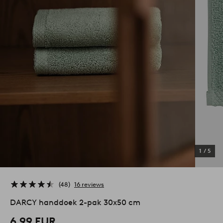
1
/
5
48
16 reviews
DARCY handdoek 2-pak 30x50 cm
6,99 EUR