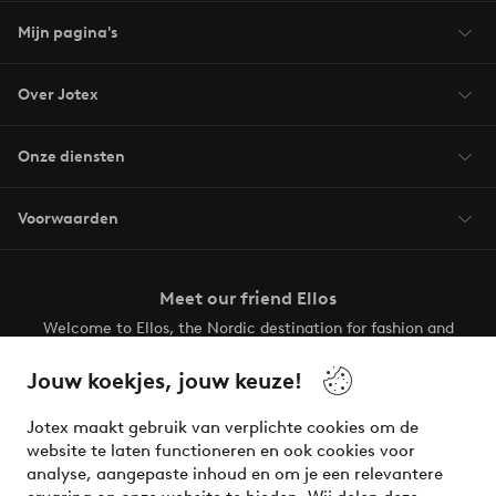
Mijn pagina's
Over Jotex
Onze diensten
Voorwaarden
Meet our friend Ellos
Welcome to Ellos, the Nordic destination for fashion and
beauty! Get a clean, modern aesthetic and unique style for
your wardrobe. Your next inspiring look is here!
Jouw koekjes, jouw keuze!
Visit Ellos
Jotex maakt gebruik van verplichte cookies om de
website te laten functioneren en ook cookies voor
analyse, aangepaste inhoud en om je een relevantere