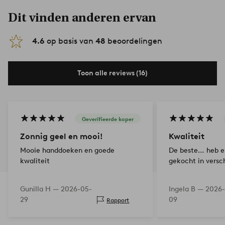
Dit vinden anderen ervan
4.6
op basis van
48
beoordelingen
Toon alle reviews (16)
Geverifieerde koper
Zonnig geel en mooi!
Kwaliteit
Mooie handdoeken en goede
De beste… heb e
kwaliteit
gekocht in versc
Gunilla H —
2026-05-
Ingela B —
2026-
29
09
Rapport