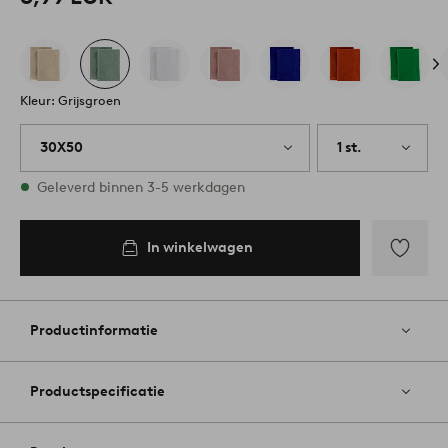
Kleur: Grijsgroen
30X50
1 st.
Op voorraad
Geleverd binnen 3-5 werkdagen
In winkelwagen
Toevoege
aan
favoriete
Productinformatie
Productspecificatie