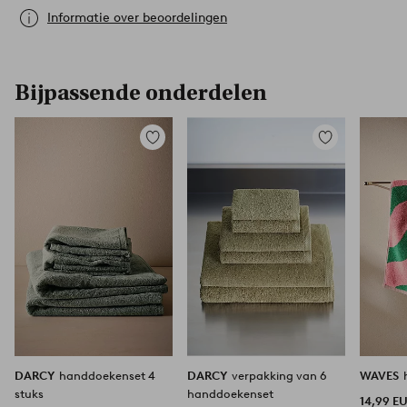
Informatie over beoordelingen
Bijpassende onderdelen
Toevoegen
Toevoegen
aan
aan
favorieten
favorieten
DARCY
handdoekenset 4
DARCY
verpakking van 6
WAVES
stuks
handdoekenset
14,99 E