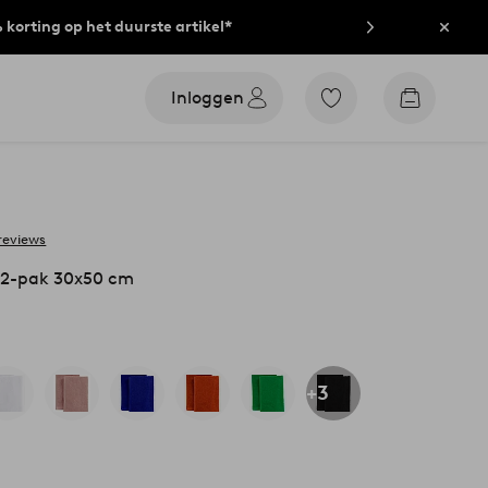
% korting op het duurste artikel*
Sluit
Inloggen
Ga
Go
naar
to
favoriet
checkout
gemarkeerde
producten
 reviews
2-pak 30x50 cm
+3