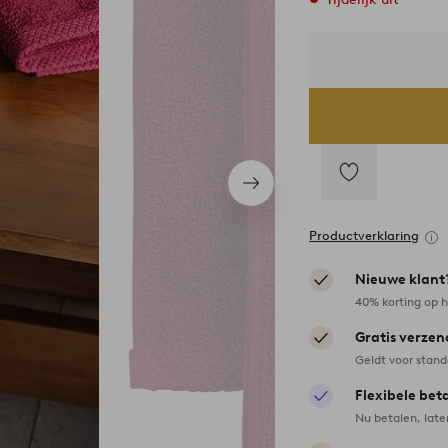
Volgend
item
Toevoegen
aan
Productverklaring
favorieten
Nieuwe klant
40% korting op h
Gratis verzen
Geldt voor stan
Flexibele bet
Nu betalen, late