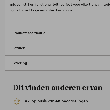
mix van stijl en functionaliteit, perfect voor elke trendy interi
Breedte: 30 cm.
Foto met hoge resolutie downloaden
Lengte: 50 cm.
Hoeveelheid in verpakking: 2.
Gramsgewicht: 450 g/m².
Aantal pakketten: 1.
Laag machinaal drogen. Strijkijzer op ho
Productspecificatie
Machinewasbaar op 60°. Wassen voor gebruik. Niet droogkuis
Betalen
Levering
Dit vinden anderen ervan
4.6
op basis van
48
beoordelingen