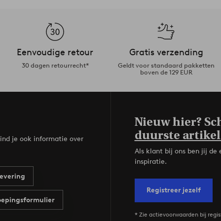
Eenvoudige retour
Gratis verzending
30 dagen retourrecht*
Geldt voor standaard pakketten
boven de 129 EUR
Nieuw hier? Sch
duurste artikel
ind je ook informatie over
Als klant bij ons ben jij 
inspiratie.
evering
Registreer jezelf
epingsformulier
* Zie actievoorwaarden bij regis