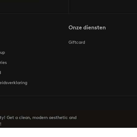
Onze diensten
Giftcard
oup
ries
d
eidsverklaring
uty! Get a clean, modern aesthetic and
!
Visit Ellos