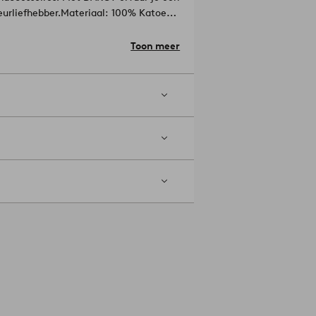
eurliefhebber.
Materiaal: 100% Katoen.
Toon meer
ge temperatuur. Hoogste temp. 200°C.
en.
Artikelnummer: 2230501-13-152