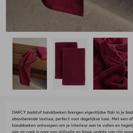
DARCY badstof handdoeken brengen eigentijdse flair in je bad
absorberende textuur, perfect voor dagelijkse luxe. Met een 
handdoeken ontworpen om je interieur aan te vullen en tegelij
wie op zoek is naar een stijlvolle en frisse update van zijn w