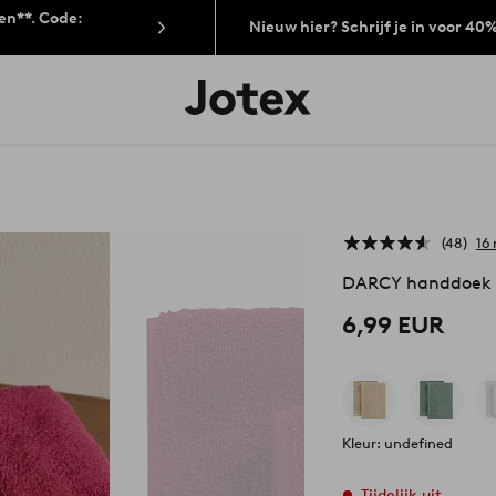
len**. Code:
Nieuw hier? Schrijf je in voor 40
Jotex
logo
-
go
to
the
home
page
48
16
DARCY handdoek 
6,99 EUR
Kleur: undefined
Tijdelijk uit