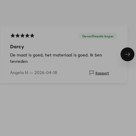
Geverifieerde koper
Darcy
De maat is goed, het materiaal is goed. Ik ben
Vol
ite
tevreden
Angela N —
2026-04-18
Rapport