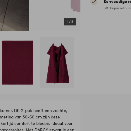
Eenvoudige r
30 dagen retour
1
/
5
kamer. Dit 2-pak heeft een zachte,
afmeting van 30x50 cm zijn deze
kertijd comfort te bieden. Ideaal voor
oonaccessoires. Met DARCY ervaar je een