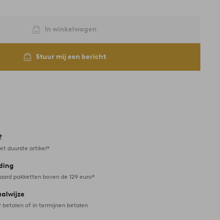
In winkelwagen
Stuur mij een bericht
?
et duurste artikel*
ding
daard pakketten boven de 129 euro*
aalwijze
r betalen of in termijnen betalen