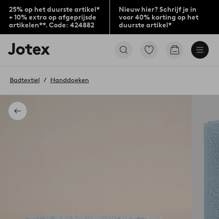
25% op het duurste artikel*
Nieuw hier? Schrijf je in
+ 10% extra op afgeprijsde
voor 40% korting op het
artikelen**. Code: 424882
duurste artikel*
Jotex
Ga
Go
logo
naar
to
-
favoriet
checkout
go
gemarkeerde
Badtextiel
Handdoeken
to
producten
the
home
page
Terug