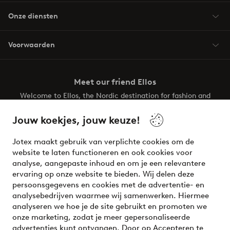
Onze diensten
Voorwaarden
Meet our friend Ellos
Welcome to Ellos, the Nordic destination for fashion and
beauty! Get a clean, modern aesthetic and unique style for
your wardrobe. Your next inspiring look is here!
Jouw koekjes, jouw keuze!
Visit Ellos
Jotex maakt gebruik van verplichte cookies om de
website te laten functioneren en ook cookies voor
analyse, aangepaste inhoud en om je een relevantere
ervaring op onze website te bieden. Wij delen deze
persoonsgegevens en cookies met de advertentie- en
Veilig betalen - Nu betalen of opsplitsen
analysebedrijven waarmee wij samenwerken. Hiermee
analyseren we hoe je de site gebruikt en promoten we
Wil je meer weten over
onze betaalopties
?
onze marketing, zodat je meer gepersonaliseerde
advertenties kunt ontvangen. Door op Accepteren te