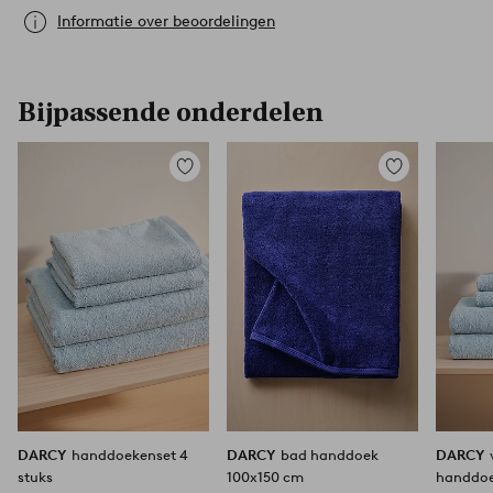
Informatie over beoordelingen
Bijpassende onderdelen
Toevoegen
Toevoegen
aan
aan
favorieten
favorieten
DARCY
handdoekenset 4
DARCY
bad handdoek
DARCY
stuks
100x150 cm
handdoe