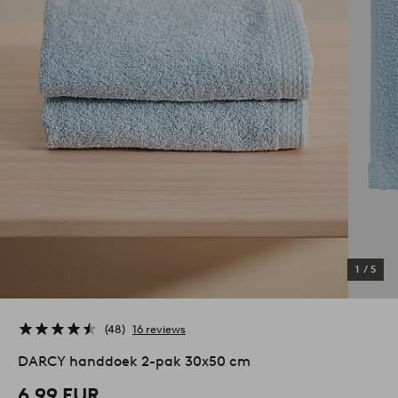
1
/
5
48
16 reviews
DARCY handdoek 2-pak 30x50 cm
6,99 EUR