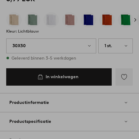
Kleur: Lichtblauw
30X50
1 st.
Op voorraad
Geleverd binnen 3-5 werkdagen
In winkelwagen
Toevoege
aan
favoriete
Productinformatie
Productspecificatie