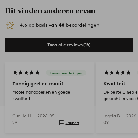
Dit vinden anderen ervan
4.6
op basis van
48
beoordelingen
Toon alle reviews (16)
Geverifieerde koper
Zonnig geel en mooi!
Kwaliteit
Mooie handdoeken en goede
De beste… heb e
kwaliteit
gekocht in versc
Gunilla H —
2026-05-
Ingela B —
2026-
29
09
Rapport