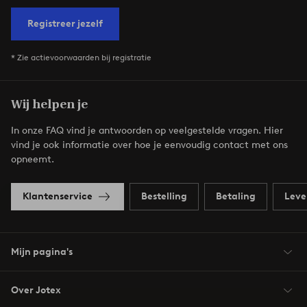
Registreer jezelf
* Zie actievoorwaarden bij registratie
Wij helpen je
In onze FAQ vind je antwoorden op veelgestelde vragen. Hier
vind je ook informatie over hoe je eenvoudig contact met ons
opneemt.
Klantenservice
Bestelling
Betaling
Leve
Mijn pagina's
Over Jotex