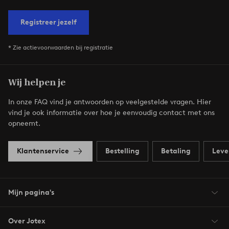
Registreer jezelf
* Zie actievoorwaarden bij registratie
Wij helpen je
In onze FAQ vind je antwoorden op veelgestelde vragen. Hier
vind je ook informatie over hoe je eenvoudig contact met ons
opneemt.
Klantenservice
Bestelling
Betaling
Leve
Mijn pagina's
Over Jotex