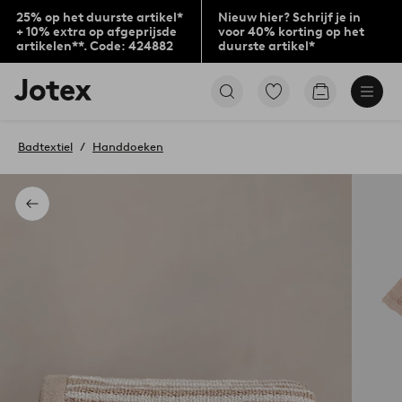
25% op het duurste artikel*
Nieuw hier? Schrijf je in
+ 10% extra op afgeprijsde
voor 40% korting op het
artikelen**. Code: 424882
duurste artikel*
Jotex
Ga
Go
logo
naar
to
-
favoriet
checkout
go
gemarkeerde
Badtextiel
Handdoeken
to
producten
the
home
page
Terug