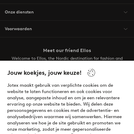
Onze diensten
Voorwaarden
Meet our friend Ellos
Welcome to Ellos, the Nordic destination for fashion and
beauty! Get a clean, modern aesthetic and unique style for
your wardrobe. Your next inspiring look is here!
Jouw koekjes, jouw keuze!
Visit Ellos
Jotex maakt gebruik van verplichte cookies om de
website te laten functioneren en ook cookies voor
analyse, aangepaste inhoud en om je een relevantere
ervaring op onze website te bieden. Wij delen deze
persoonsgegevens en cookies met de advertentie- en
Veilig betalen - Nu betalen of opsplitsen
analysebedrijven waarmee wij samenwerken. Hiermee
analyseren we hoe je de site gebruikt en promoten we
Wil je meer weten over
onze betaalopties
?
onze marketing, zodat je meer gepersonaliseerde