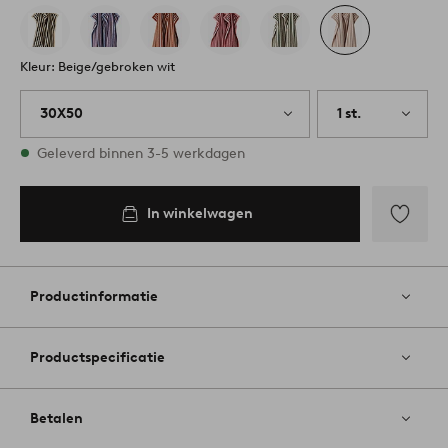
Kleur: Beige/gebroken wit
30X50
1 st.
Op voorraad
Geleverd binnen 3-5 werkdagen
In winkelwagen
Toevoege
aan
favoriete
Productinformatie
Productspecificatie
Betalen