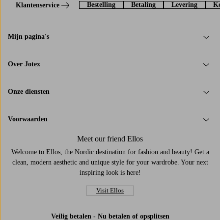
Bestelling
Betaling
Levering
Ko
Klantenservice
Mijn pagina's
Over Jotex
Onze diensten
Voorwaarden
Meet our friend Ellos
Welcome to Ellos, the Nordic destination for fashion and beauty! Get a
clean, modern aesthetic and unique style for your wardrobe. Your next
inspiring look is here!
Visit Ellos
Veilig betalen - Nu betalen of opsplitsen