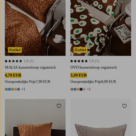
Outlet
Outlet
1,0
(1)
5,0
(1)
1,0 op basis van 1 beoordelingen
5,0 op basis van 1 beoordelingen
MALIA kussensloop organisch
OVO kussensloop organisch
4,79 EUR
5,39 EUR
Oorspronkelijke Prijs
7,99 EUR
Oorspronkelijke Prijs
8,99 EUR
+1
+1
6 kleuren
6 kleuren
Toevoegen aan favorieten
Toevoe
50X70
80X80
50X70
60X70
70X80
80X80