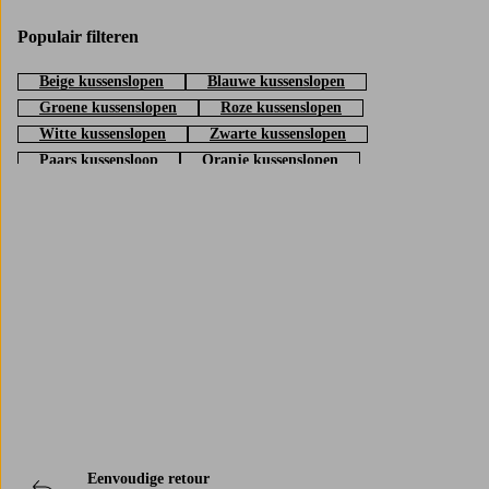
Populair filteren
Beige kussenslopen
Blauwe kussenslopen
Groene kussenslopen
Roze kussenslopen
Witte kussenslopen
Zwarte kussenslopen
Paars kussensloop
Oranje kussenslopen
Gele kussenslopen
Trustpilot
Eenvoudige retour