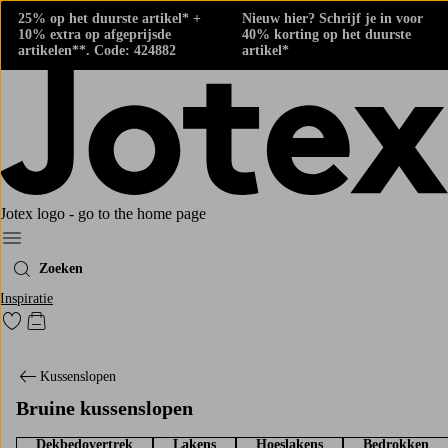
25% op het duurste artikel* +
Nieuw hier? Schrijf je in voor
10% extra op afgeprijsde
40% korting op het duurste
artikelen**. Code: 424882
artikel*
Jotex logo - go to the home page
Menu
Zoeken
Inspiratie
Ga naar favoriet gemarkeerde producten
Go to checkout
Kussenslopen
Bruine kussenslopen
Dekbedovertrek
Lakens
Hoeslakens
Bedrokken