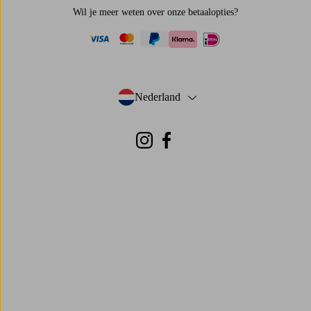
Wil je meer weten over
onze betaalopties
?
visa
mastercard
paypal
ideal
klarna
Nederland
- Selecteer land
Instagram
Facebook