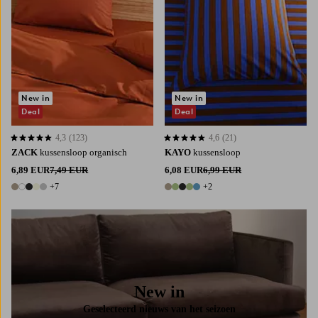
New in
New in
Deal
Deal
4,3
(123)
4,6
(21)
4,3 op basis van 123 beoordelingen
4,6 op basis van 21 beoordelingen
ZACK
kussensloop organisch
KAYO
kussensloop
6,89 EUR
7,49 EUR
6,08 EUR
6,99 EUR
+7
+2
12 kleuren
7 kleuren
New in
Geselecteerd nieuws van het seizoen