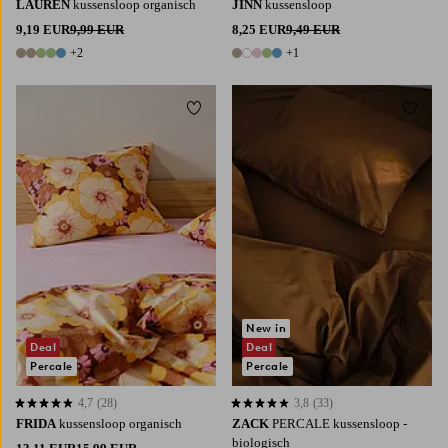
LAUREN
kussensloop organisch
JINN
kussensloop
9,19 EUR
9,99 EUR
8,25 EUR
9,49 EUR
+2
+1
7 kleuren
6 kleuren
Toevoegen aan favorieten
Toevoe
50X70
80X80
50X70
80X80
New in
Deal
Deal
Percale
Percale
4,7
(28)
3,8
(33)
4,7 op basis van 28 beoordelingen
3,8 op basis van 33 beoordelingen
FRIDA
kussensloop organisch
ZACK
PERCALE kussensloop -
biologisch