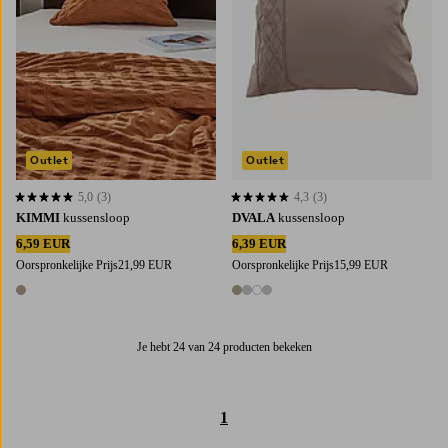
Outlet
Outlet
5,0
(3)
4,3
(3)
5,0 op basis van 3 beoordelingen
4,3 op basis van 3 beoordelingen
KIMMI
kussensloop
DVALA
kussensloop
6,59 EUR
6,39 EUR
Oorspronkelijke Prijs
21,99 EUR
Oorspronkelijke Prijs
15,99 EUR
1 kleur
4 kleuren
Je hebt 24 van 24 producten bekeken
1