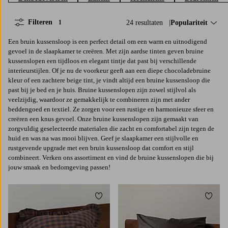
Filteren
24 resultaten
Sorteer op:
Populariteit
1
Een bruin kussensloop is een perfect detail om een warm en uitnodigend
gevoel in de slaapkamer te creëren. Met zijn aardse tinten geven bruine
kussenslopen een tijdloos en elegant tintje dat past bij verschillende
interieurstijlen. Of je nu de voorkeur geeft aan een diepe chocoladebruine
kleur of een zachtere beige tint, je vindt altijd een bruine kussensloop die
past bij je bed en je huis. Bruine kussenslopen zijn zowel stijlvol als
veelzijdig, waardoor ze gemakkelijk te combineren zijn met ander
beddengoed en textiel. Ze zorgen voor een rustige en harmonieuze sfeer en
creëren een knus gevoel. Onze bruine kussenslopen zijn gemaakt van
zorgvuldig geselecteerde materialen die zacht en comfortabel zijn tegen de
huid en was na was mooi blijven. Geef je slaapkamer een stijlvolle en
rustgevende upgrade met een bruin kussensloop dat comfort en stijl
combineert. Verken ons assortiment en vind de bruine kussenslopen die bij
jouw smaak en bedomgeving passen!
Toevoegen aan favorieten
Toevoe
50X70
80X80