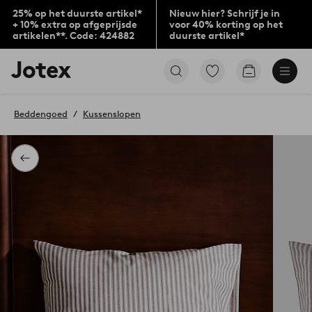
25% op het duurste artikel*
Nieuw hier? Schrijf je in
+ 10% extra op afgeprijsde
voor 40% korting op het
artikelen**. Code: 424882
duurste artikel*
Jotex
Ga
Go
logo
naar
to
-
favoriet
checkout
go
gemarkeerde
Beddengoed
Kussenslopen
to
producten
the
home
page
Terug