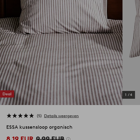
Deal
1
/
4
5
Details weergeven
ESSA kussensloop organisch
8,19 EUR
9,99 EUR