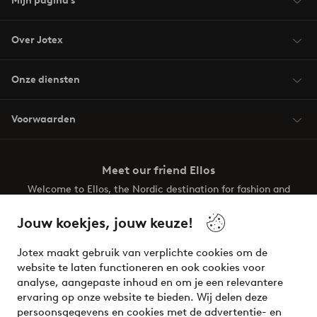
Mijn pagina's
Over Jotex
Onze diensten
Voorwaarden
Meet our friend Ellos
Welcome to Ellos, the Nordic destination for fashion and
beauty! Get a clean, modern aesthetic and unique style for
your wardrobe. Your next inspiring look is here!
Jouw koekjes, jouw keuze!
Visit Ellos
Jotex maakt gebruik van verplichte cookies om de
website te laten functioneren en ook cookies voor
analyse, aangepaste inhoud en om je een relevantere
ervaring op onze website te bieden. Wij delen deze
persoonsgegevens en cookies met de advertentie- en