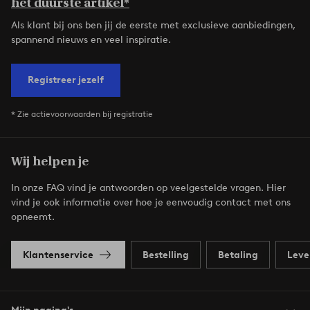
het duurste artikel*
Als klant bij ons ben jij de eerste met exclusieve aanbiedingen,
spannend nieuws en veel inspiratie.
Registreer jezelf
* Zie actievoorwaarden bij registratie
Wij helpen je
In onze FAQ vind je antwoorden op veelgestelde vragen. Hier
vind je ook informatie over hoe je eenvoudig contact met ons
opneemt.
Klantenservice
Bestelling
Betaling
Leve