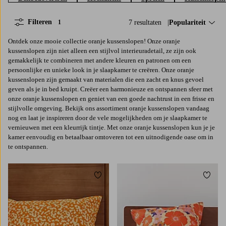
Filteren
7 resultaten
Sorteer op:
Populariteit
1
Ontdek onze mooie collectie oranje kussenslopen! Onze oranje
kussenslopen zijn niet alleen een stijlvol interieuradetail, ze zijn ook
gemakkelijk te combineren met andere kleuren en patronen om een
persoonlijke en unieke look in je slaapkamer te creëren. Onze oranje
kussenslopen zijn gemaakt van materialen die een zacht en knus gevoel
geven als je in bed kruipt. Creëer een harmonieuze en ontspannen sfeer met
onze oranje kussenslopen en geniet van een goede nachtrust in een frisse en
stijlvolle omgeving. Bekijk ons assortiment oranje kussenslopen vandaag
nog en laat je inspireren door de vele mogelijkheden om je slaapkamer te
vernieuwen met een kleurrijk tintje. Met onze oranje kussenslopen kun je je
kamer eenvoudig en betaalbaar omtoveren tot een uitnodigende oase om in
te ontspannen.
Toevoegen aan favorieten
Toevoe
50X70
80X80
50X70
80X80