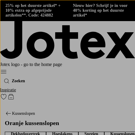
25% op het duurste artikel* +
Nieuw hier? Schrijf je in voor
10% extra op afgeprijsde
40% korting op het duurste
artikelen**. Code: 424882
artikel*
Jotex logo - go to the home page
Menu
Zoeken
Inspiratie
Ga naar favoriet gemarkeerde producten
Go to checkout
Kussenslopen
Oranje kussenslopen
Dekbedovertrek
Hoeslakens
Spreien
Kussenslopen