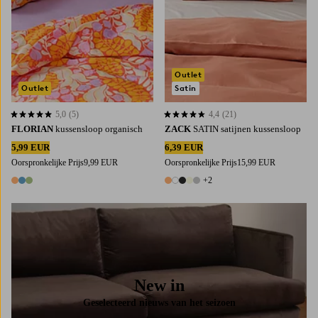
Outlet
Outlet
Satin
5,0
(5)
4,4
(21)
5,0 op basis van 5 beoordelingen
4,4 op basis van 21 beoordelingen
FLORIAN
kussensloop organisch
ZACK
SATIN satijnen kussensloop
5,99 EUR
6,39 EUR
Oorspronkelijke Prijs
9,99 EUR
Oorspronkelijke Prijs
15,99 EUR
+2
3 kleuren
7 kleuren
New in
Geselecteerd nieuws van het seizoen