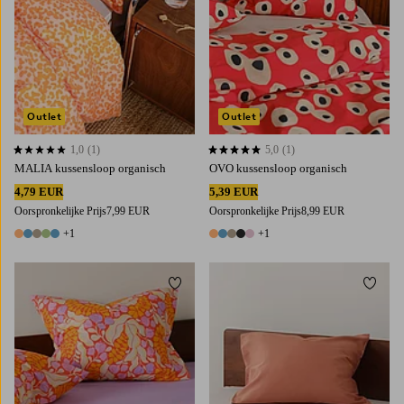
Outlet
Outlet
1,0
(1)
5,0
(1)
1,0 op basis van 1 beoordelingen
5,0 op basis van 1 beoordelingen
MALIA kussensloop organisch
OVO kussensloop organisch
4,79 EUR
5,39 EUR
Oorspronkelijke Prijs
7,99 EUR
Oorspronkelijke Prijs
8,99 EUR
+1
+1
6 kleuren
6 kleuren
Toevoegen aan favorieten
Toevoe
50X70
80X80
50X70
80X80