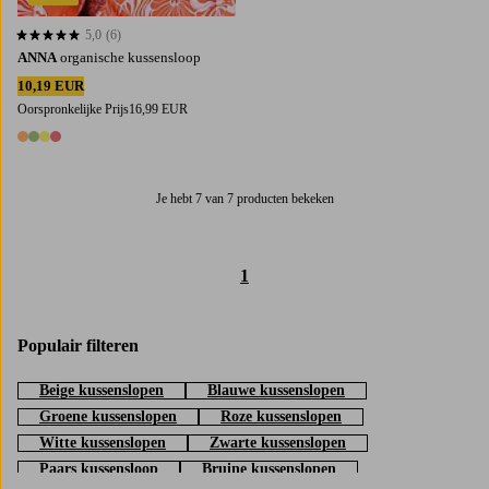
5,0
(6)
5,0 op basis van 6 beoordelingen
ANNA
organische kussensloop
10,19 EUR
Oorspronkelijke Prijs
16,99 EUR
4 kleuren
Je hebt 7 van 7 producten bekeken
1
Populair filteren
Beige kussenslopen
Blauwe kussenslopen
Groene kussenslopen
Roze kussenslopen
Witte kussenslopen
Zwarte kussenslopen
Paars kussensloop
Bruine kussenslopen