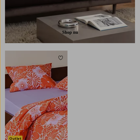
Shop nu
Toevoegen aan favorieten
50X70
80X80
Outlet