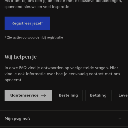
Als klant bij ons ben jij de eerste met exclusieve aanbiedingen,
spannend nieuws en veel inspiratie.
Registreer jezelf
* Zie actievoorwaarden bij registratie
Wij helpen je
In onze FAQ vind je antwoorden op veelgestelde vragen. Hier
vind je ook informatie over hoe je eenvoudig contact met ons
opneemt.
Klantenservice
Bestelling
Betaling
Leve
Mijn pagina's