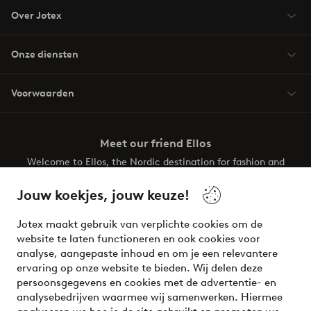
Over Jotex
Onze diensten
Voorwaarden
Meet our friend Ellos
Welcome to Ellos, the Nordic destination for fashion and
beauty! Get a clean, modern aesthetic and unique style for
your wardrobe. Your next inspiring look is here!
Jouw koekjes, jouw keuze!
Visit Ellos
Jotex maakt gebruik van verplichte cookies om de
website te laten functioneren en ook cookies voor
analyse, aangepaste inhoud en om je een relevantere
ervaring op onze website te bieden. Wij delen deze
persoonsgegevens en cookies met de advertentie- en
Veilig betalen - Nu betalen of opsplitsen
analysebedrijven waarmee wij samenwerken. Hiermee