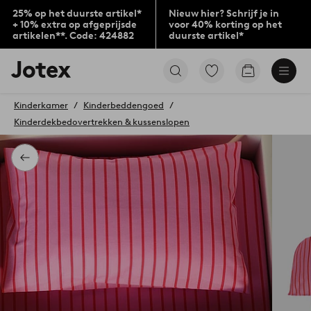
25% op het duurste artikel*
Nieuw hier? Schrijf je in
+ 10% extra op afgeprijsde
voor 40% korting op het
artikelen**. Code: 424882
duurste artikel*
Jotex
Ga
Go
logo
naar
to
-
favoriet
checkout
go
Kinderkamer
Kinderbeddengoed
gemarkeerde
to
Kinderdekbedovertrekken & kussenslopen
producten
the
home
page
Terug