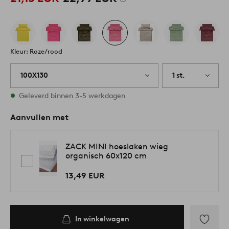
Kleur: Roze/rood
100X130
1 st.
Op voorraad
Geleverd binnen 3-5 werkdagen
Aanvullen met
ZACK MINI hoeslaken wieg
organisch 60x120 cm
13,49 EUR
In winkelwagen