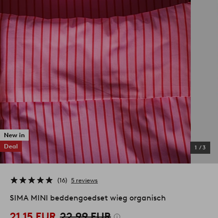
New in
Deal
1
/
3
16
5 reviews
SIMA MINI beddengoedset wieg organisch
21,15 EUR
22,99 EUR