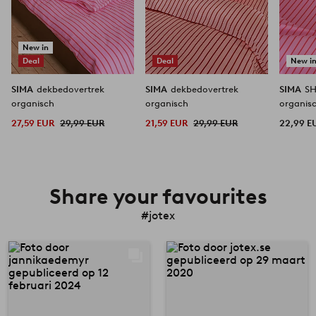
New in
Deal
Deal
New i
SIMA
dekbedovertrek
SIMA
dekbedovertrek
SIMA
SH
organisch
organisch
organis
27,59 EUR
29,99 EUR
21,59 EUR
29,99 EUR
22,99 E
Share your favourites
#jotex