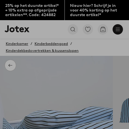
25% op het duurste artikel*
Nieuw hier? Schrijf je in
+ 10% extra op afgeprijsde
voor 40% korting op het
artikelen**. Code: 424882
duurste artikel*
Jotex
Ga
Go
logo
naar
to
-
favoriet
checkout
go
Kinderkamer
Kinderbeddengoed
gemarkeerde
to
Kinderdekbedovertrekken & kussenslopen
producten
the
home
page
Terug