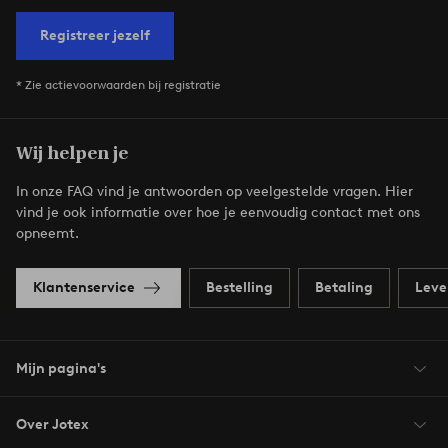
Registreer jezelf
* Zie actievoorwaarden bij registratie
Wij helpen je
In onze FAQ vind je antwoorden op veelgestelde vragen. Hier
vind je ook informatie over hoe je eenvoudig contact met ons
opneemt.
Klantenservice
Bestelling
Betaling
Leve
Mijn pagina's
Over Jotex