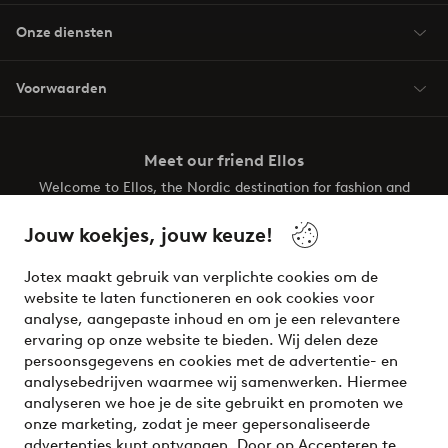
Onze diensten
Voorwaarden
Meet our friend Ellos
Welcome to Ellos, the Nordic destination for fashion and
beauty! Get a clean, modern aesthetic and unique style for
your wardrobe. Your next inspiring look is here!
Jouw koekjes, jouw keuze!
Visit Ellos
Jotex maakt gebruik van verplichte cookies om de
website te laten functioneren en ook cookies voor
analyse, aangepaste inhoud en om je een relevantere
ervaring op onze website te bieden. Wij delen deze
persoonsgegevens en cookies met de advertentie- en
Veilig betalen - Nu betalen of opsplitsen
analysebedrijven waarmee wij samenwerken. Hiermee
analyseren we hoe je de site gebruikt en promoten we
Wil je meer weten over
onze betaalopties
?
onze marketing, zodat je meer gepersonaliseerde
advertenties kunt ontvangen. Door op Accepteren te