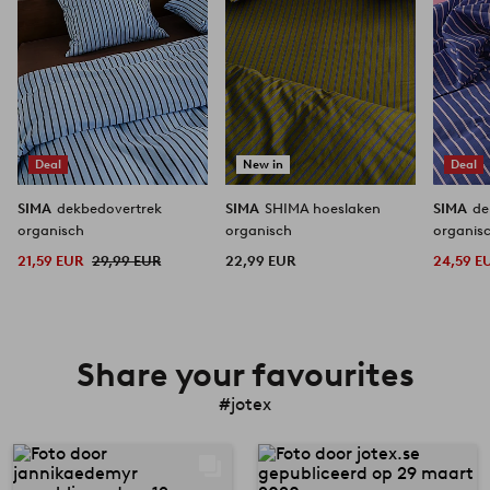
Deal
New in
Deal
SIMA
dekbedovertrek
SIMA
SHIMA hoeslaken
SIMA
de
organisch
organisch
organis
21,59 EUR
29,99 EUR
22,99 EUR
24,59 E
Share your favourites
#jotex