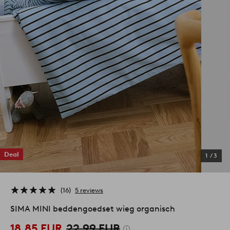
Deal
1
/
3
16
5 reviews
SIMA MINI beddengoedset wieg organisch
18,85 EUR
22,99 EUR