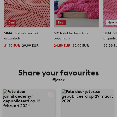
Deal
Deal
New i
SIMA
dekbedovertrek
SIMA
dekbedovertrek
SIMA
SH
organisch
organisch
organis
21,59 EUR
29,99 EUR
24,59 EUR
29,99 EUR
22,99 E
Share your favourites
#jotex