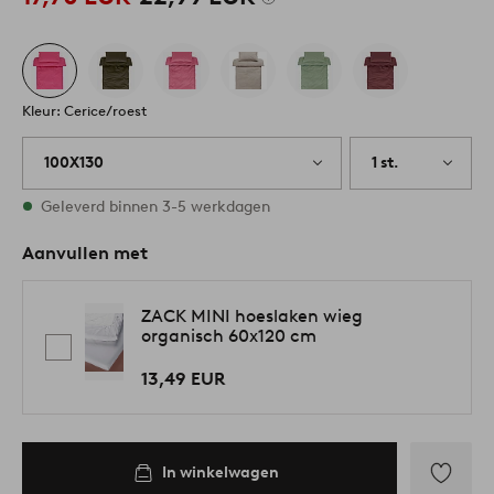
Kleur: Cerice/roest
100X130
1 st.
Op voorraad
Geleverd binnen 3-5 werkdagen
Aanvullen met
ZACK MINI hoeslaken wieg
organisch 60x120 cm
13,49 EUR
In winkelwagen