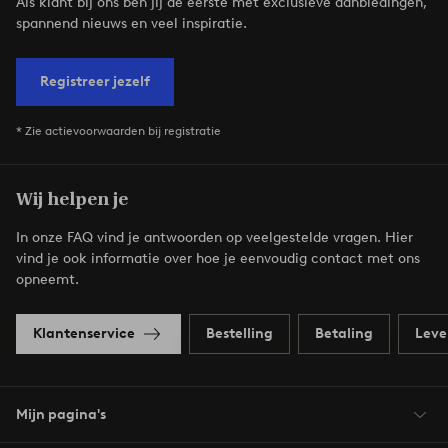
Als klant bij ons ben jij de eerste met exclusieve aanbiedingen,
spannend nieuws en veel inspiratie.
Registreer jezelf
* Zie actievoorwaarden bij registratie
Wij helpen je
In onze FAQ vind je antwoorden op veelgestelde vragen. Hier
vind je ook informatie over hoe je eenvoudig contact met ons
opneemt.
Klantenservice
Bestelling
Betaling
Leve
Mijn pagina's