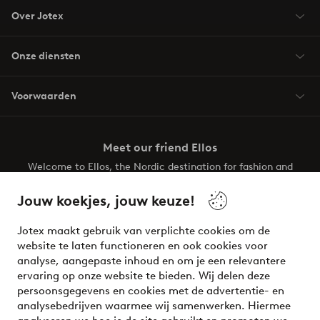
Over Jotex
Onze diensten
Voorwaarden
Meet our friend Ellos
Welcome to Ellos, the Nordic destination for fashion and
beauty! Get a clean, modern aesthetic and unique style for
your wardrobe. Your next inspiring look is here!
Jouw koekjes, jouw keuze!
Visit Ellos
Jotex maakt gebruik van verplichte cookies om de
website te laten functioneren en ook cookies voor
analyse, aangepaste inhoud en om je een relevantere
ervaring op onze website te bieden. Wij delen deze
persoonsgegevens en cookies met de advertentie- en
Veilig betalen - Nu betalen of opsplitsen
analysebedrijven waarmee wij samenwerken. Hiermee