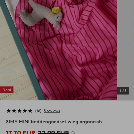
Deal
1
/
3
16
5 reviews
SIMA MINI beddengoedset wieg organisch
17,70 EUR
22,99 EUR