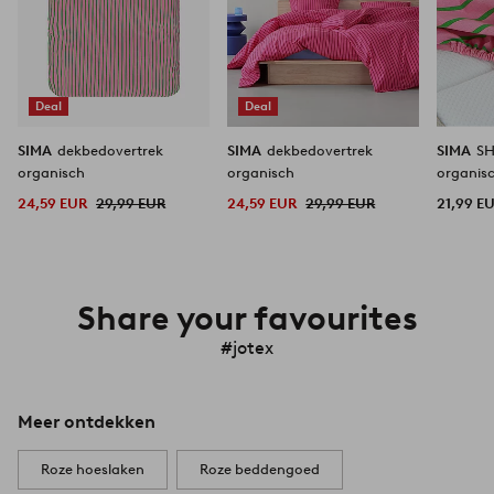
Deal
Deal
SIMA
dekbedovertrek
SIMA
dekbedovertrek
SIMA
SH
organisch
organisch
organis
24,59 EUR
29,99 EUR
24,59 EUR
29,99 EUR
21,99 E
Share your favourites
#jotex
Meer ontdekken
Roze hoeslaken
Roze beddengoed