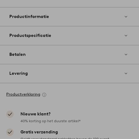
Toevoege
aan
favoriete
Productinformatie
Productspecificatie
Betalen
Levering
Productverklaring
Nieuwe klant?
40% korting op het duurste artikel*
Gratis verzending
Geldt voor standaard pakketten boven de 129 euro*