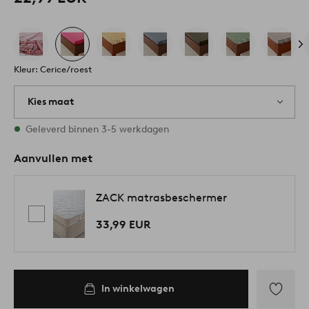
Kleur: Cerice/roest
Kies maat
3 maten op voorraad
Geleverd binnen 3-5 werkdagen
Aanvullen met
ZACK matrasbeschermer
33,99 EUR
In winkelwagen