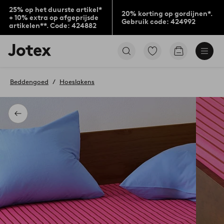
25% op het duurste artikel*
20% korting op gordijnen*.
+ 10% extra op afgeprijsde
Gebruik code: 424992
artikelen**. Code: 424882
Jotex
Ga
Go
logo
naar
to
-
favoriet
checkout
go
gemarkeerde
Beddengoed
Hoeslakens
to
producten
the
home
page
Terug