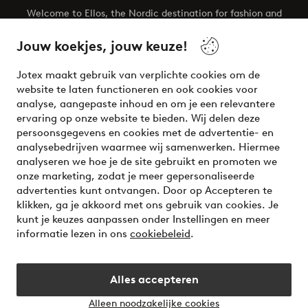
Welcome to Ellos, the Nordic destination for fashion and
beauty! Get a clean, modern aesthetic and unique style for
your wardrobe. Your next inspiring look is here!
Jouw koekjes, jouw keuze!
Visit Ellos
Jotex maakt gebruik van verplichte cookies om de
website te laten functioneren en ook cookies voor
analyse, aangepaste inhoud en om je een relevantere
ervaring op onze website te bieden. Wij delen deze
persoonsgegevens en cookies met de advertentie- en
Veilig betalen - Nu betalen of opsplitsen
analysebedrijven waarmee wij samenwerken. Hiermee
analyseren we hoe je de site gebruikt en promoten we
Wil je meer weten over
onze betaalopties
?
onze marketing, zodat je meer gepersonaliseerde
advertenties kunt ontvangen. Door op Accepteren te
klikken, ga je akkoord met ons gebruik van cookies. Je
kunt je keuzes aanpassen onder Instellingen en meer
informatie lezen in ons
cookiebeleid
.
Nederland - Selecteer land
Alles accepteren
Instagram
Facebook
Alleen noodzakelijke cookies