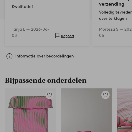
verzending
Kwalitatief
Volledig tevreden
over te klagen
Tanja L —
2026-06-
Morteza S —
202
08
06
Rapport
Informatie over beoordelingen
Bijpassende onderdelen
Toevoegen
Toevoegen
aan
aan
favorieten
favorieten