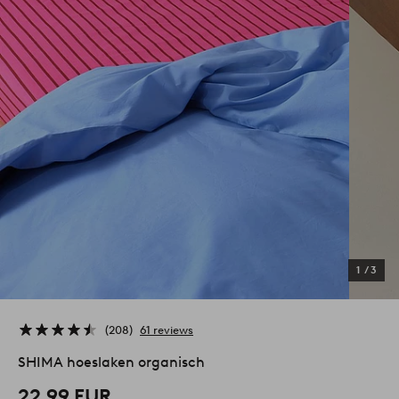
1
/
3
208
61 reviews
SHIMA hoeslaken organisch
22,99 EUR