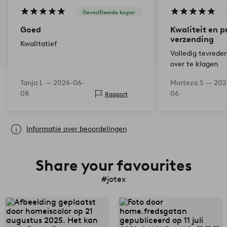
Geverifieerde koper
Goed
Kwaliteit en pr
verzending
Kwalitatief
Volledig tevreden
over te klagen
Tanja L —
2026-06-
Morteza S —
202
08
06
Rapport
Informatie over beoordelingen
Share your favourites
#jotex