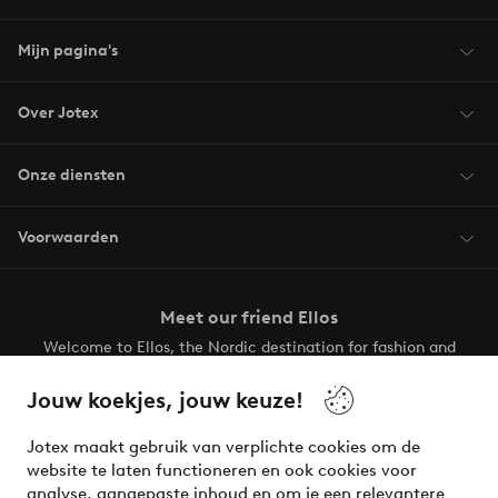
Mijn pagina's
Over Jotex
Onze diensten
Voorwaarden
Meet our friend Ellos
Welcome to Ellos, the Nordic destination for fashion and
beauty! Get a clean, modern aesthetic and unique style for
your wardrobe. Your next inspiring look is here!
Jouw koekjes, jouw keuze!
Visit Ellos
Jotex maakt gebruik van verplichte cookies om de
website te laten functioneren en ook cookies voor
analyse, aangepaste inhoud en om je een relevantere