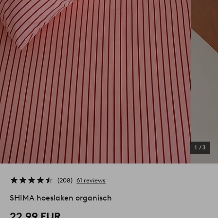
1
/
3
208
61 reviews
SHIMA hoeslaken organisch
22,99 EUR