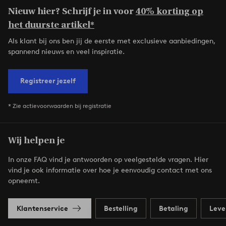
Nieuw hier? Schrijf je in voor
40% korting op
het duurste artikel*
Als klant bij ons ben jij de eerste met exclusieve aanbiedingen,
spannend nieuws en veel inspiratie.
Registreer jezelf
* Zie actievoorwaarden bij registratie
Wij helpen je
In onze FAQ vind je antwoorden op veelgestelde vragen. Hier
vind je ook informatie over hoe je eenvoudig contact met ons
opneemt.
Klantenservice
Bestelling
Betaling
Leve