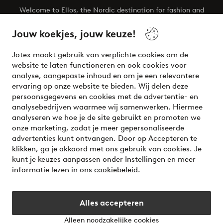
Welcome to Ellos, the Nordic destination for fashion and
beauty! Get a clean, modern aesthetic and unique style for
your wardrobe. Your next inspiring look is here!
Jouw koekjes, jouw keuze!
Visit Ellos
Jotex maakt gebruik van verplichte cookies om de
website te laten functioneren en ook cookies voor
analyse, aangepaste inhoud en om je een relevantere
ervaring op onze website te bieden. Wij delen deze
persoonsgegevens en cookies met de advertentie- en
Veilig betalen - Nu betalen of opsplitsen
analysebedrijven waarmee wij samenwerken. Hiermee
analyseren we hoe je de site gebruikt en promoten we
Wil je meer weten over
onze betaalopties
?
onze marketing, zodat je meer gepersonaliseerde
advertenties kunt ontvangen. Door op Accepteren te
klikken, ga je akkoord met ons gebruik van cookies. Je
kunt je keuzes aanpassen onder Instellingen en meer
informatie lezen in ons
cookiebeleid
.
Nederland - Selecteer land
Alles accepteren
Instagram
Facebook
Alleen noodzakelijke cookies