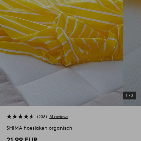
1
/
3
208
61 reviews
SHIMA hoeslaken organisch
21,99 EUR