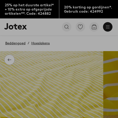
25% op het duurste artikel*
20% korting op gordijnen*.
+ 10% extra op afgeprijsde
Gebruik code: 424992
artikelen**. Code: 424882
Jotex
Ga
Go
logo
naar
to
-
favoriet
checkout
go
gemarkeerde
Beddengoed
Hoeslakens
to
producten
the
home
page
Terug