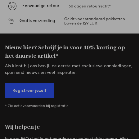
Eenvoudige retour
30 dagen retourrecht*
Geldt voor standaard pakketten
Gratis verzending
boven de 129 EUR
Nieuw hier? Schrijf je in voor
40% korting op
het duurste artikel*
Als klant bij ons ben jij de eerste met exclusieve aanbiedingen,
spannend nieuws en veel inspiratie.
Registreer jezelf
* Zie actievoorwaarden bij registratie
Wij helpen je
In onze FAQ vind je antwoorden op veelgestelde vragen. Hier