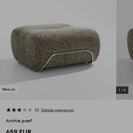
New in
1
/
4
1
Details weergeven
Archie poef
659 EUR