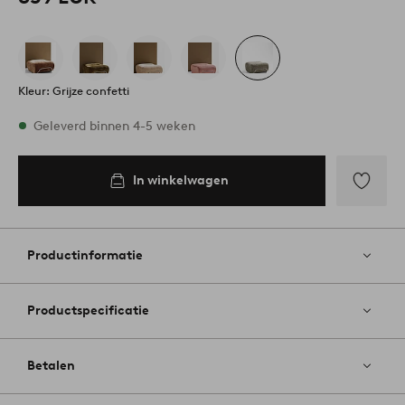
Kleur: Grijze confetti
Op voorraad
Geleverd binnen 4-5 weken
In winkelwagen
In
inkelwagen
Toevoege
aan
favoriete
Productinformatie
Productspecificatie
Betalen