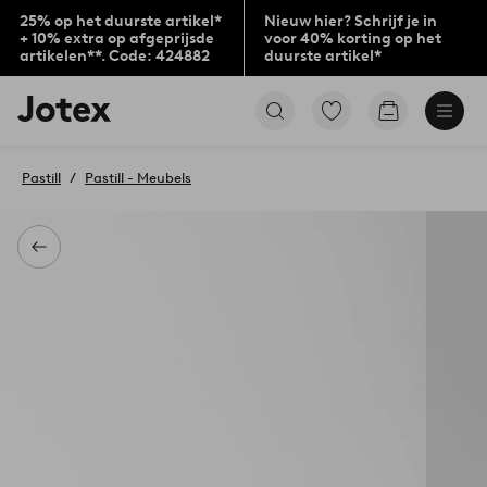
25% op het duurste artikel*
Nieuw hier? Schrijf je in
+ 10% extra op afgeprijsde
voor 40% korting op het
artikelen**. Code: 424882
duurste artikel*
Jotex
Ga
Go
logo
naar
to
-
favoriet
checkout
go
gemarkeerde
Pastill
Pastill - Meubels
to
producten
the
home
page
Terug