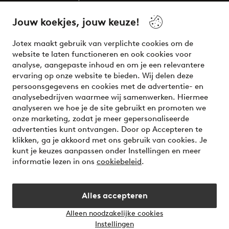
beauty! Get a clean, modern aesthetic and unique style for
your wardrobe. Your next inspiring look is here!
Jouw koekjes, jouw keuze!
Visit Ellos
Jotex maakt gebruik van verplichte cookies om de
website te laten functioneren en ook cookies voor
analyse, aangepaste inhoud en om je een relevantere
ervaring op onze website te bieden. Wij delen deze
persoonsgegevens en cookies met de advertentie- en
Veilig betalen - Nu betalen of opsplitsen
analysebedrijven waarmee wij samenwerken. Hiermee
analyseren we hoe je de site gebruikt en promoten we
Wil je meer weten over
onze betaalopties
?
onze marketing, zodat je meer gepersonaliseerde
advertenties kunt ontvangen. Door op Accepteren te
klikken, ga je akkoord met ons gebruik van cookies. Je
kunt je keuzes aanpassen onder Instellingen en meer
informatie lezen in ons
cookiebeleid
.
Nederland - Selecteer land
Alles accepteren
Instagram
Facebook
Alleen noodzakelijke cookies
Instellingen