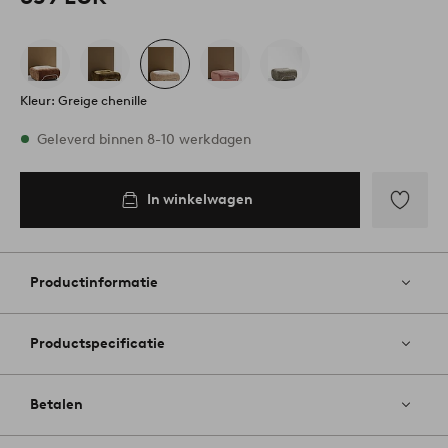
Kleur: Greige chenille
Op voorraad
Geleverd binnen 8-10 werkdagen
In winkelwagen
In
inkelwagen
Toevoege
aan
favoriete
Productinformatie
Productspecificatie
Betalen