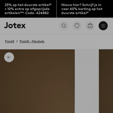
25% op het duurste artikel*
Nieuw hier? Schrijf je in
+ 10% extra op afgeprijsde
voor 40% korting op het
artikelen**. Code: 424882
duurste artikel*
Jotex
Ga
Go
logo
naar
to
-
favoriet
checkout
go
gemarkeerde
Pastill
Pastill - Meubels
to
producten
the
home
page
Terug