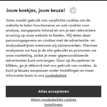
beauty! Get a clean, modern aesthetic and unique style for
your wardrobe. Your next inspiring look is here!
Jouw koekjes, jouw keuze!
Visit Ellos
Jotex maakt gebruik van verplichte cookies om de
website te laten functioneren en ook cookies voor
analyse, aangepaste inhoud en om je een relevantere
ervaring op onze website te bieden. Wij delen deze
persoonsgegevens en cookies met de advertentie- en
Veilig betalen - Nu betalen of opsplitsen
analysebedrijven waarmee wij samenwerken. Hiermee
analyseren we hoe je de site gebruikt en promoten we
Wil je meer weten over
onze betaalopties
?
onze marketing, zodat je meer gepersonaliseerde
advertenties kunt ontvangen. Door op Accepteren te
klikken, ga je akkoord met ons gebruik van cookies. Je
kunt je keuzes aanpassen onder Instellingen en meer
informatie lezen in ons
cookiebeleid
.
Nederland - Selecteer land
Alles accepteren
Instagram
Facebook
Alleen noodzakelijke cookies
Instellingen