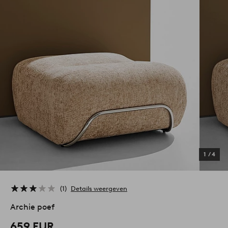
1
/
4
1
Details weergeven
Archie poef
659 EUR