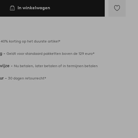
In winkelwagen
Toevoegen
aan
favorieten
-
40% korting op het duurste artikel*
ng -
Geldt voor standaard pakketten boven de 129 euro*
wijze -
Nu betalen, later betalen of in termijnen betalen
ur -
30 dagen retourrecht*