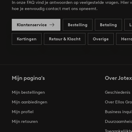
In onze FAQ vind je antwoorden op veelgestelde vragen. Hier v
hoe je eenvoudig contact met ons opneemt.
Klantenservice
Bestelling
Betaling
L
Kortingen
Retour & Klacht
Overige
Herro
Mijn pagina's
Over Jotex
Mijn bestellingen
Geschiedenis
Mijn aanbiedingen
Over Ellos Gr
Mijn profiel
Business inqui
Mijn retouren
Duurzaamhei
Toegankelijkh