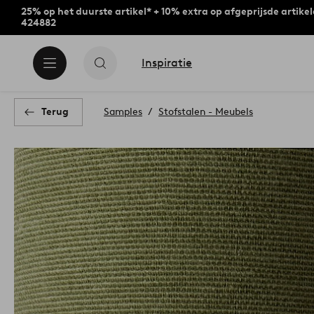
25% op het duurste artikel* + 10% extra op afgeprijsde artike
424882
Inspiratie
Terug
Samples
Stofstalen - Meubels