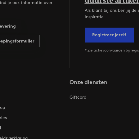
duurste artikel
ind je ook informatie over
Als klant bij ons ben jij 
inspiratie.
evering
Registreer jezelf
epingsformulier
* Zie actievoorwaarden bij regis
Onze diensten
Giftcard
oup
ries
d
eidsverklaring