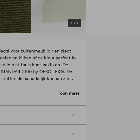
1
/
2
eaal voor buitenmeubilair en biedt
voelen en kijken of de kleur perfect in
in alle rust thuis kunt bekijken. De
ens STANDARD 100 by OEKO-TEX®. De
n stoffen die schadelijk kunnen zijn
ituut: OEKO-tex 1907081
materiaal.
Toon meer
r hebt, raden we je aan om
egen de vloer te