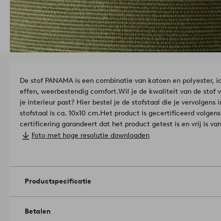
De stof PANAMA is een combinatie van katoen en polyester, id
effen, weerbestendig comfort.
Wil je de kwaliteit van de stof 
je interieur past? Hier bestel je de stofstaal die je vervolgens 
stofstaal is ca. 10x10 cm.
Het product is gecertificeerd volg
certificering garandeert dat het product getest is en vrij is va
voor de gezondheid of het milieu.
Licentienummer en testinst
Foto met hoge resolutie downloaden
Centexbel
Materiaal: 50% Katoen, 45% Polyester, 5% Ander 
Kleurechtheid: 4-5/5.
Pilling: 4/5.
Slijtvastheid: 16000 martindale.
Productspecificatie
Gramsgewicht: 175 g/m².
Tip/advies: Als je een gevoelige vloe
meubelpootjes of andere bescherming op de contactvlakken t
zetten.
Artikelnummer: 1747934-05-0
Betalen