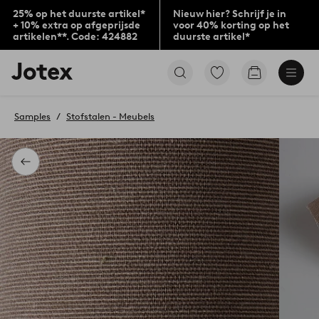
25% op het duurste artikel*
Nieuw hier? Schrijf je in
+ 10% extra op afgeprijsde
voor 40% korting op het
artikelen**. Code: 424882
duurste artikel*
Jotex
Ga
Go
logo
naar
to
-
favoriet
checkout
go
gemarkeerde
Samples
Stofstalen - Meubels
to
producten
the
home
page
Terug