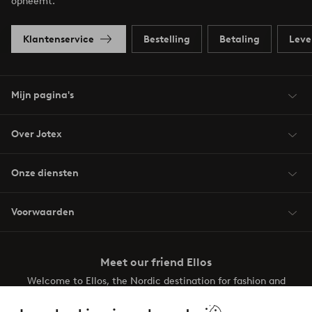
opneemt.
Klantenservice
Bestelling
Betaling
Leve
Mijn pagina's
Over Jotex
Onze diensten
Voorwaarden
Meet our friend Ellos
Welcome to Ellos, the Nordic destination for fashion and
beauty! Get a clean, modern aesthetic and unique style for
your wardrobe. Your next inspiring look is here!