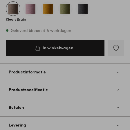
Kleur: Bruin
Op voorraad
Geleverd binnen 3-5 werkdagen
In winkelwagen
In
inkelwagen
Toevoege
aan
favoriete
Productinformatie
Productspecificatie
Betalen
Levering