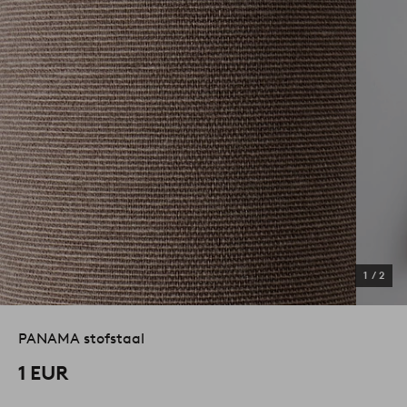
1
/
2
PANAMA stofstaal
1 EUR