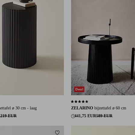
Deal
an 9 beoordelingen
4,7 op basis van 3 beoordelingen
zettafel ø 30 cm - laag
ZELARINO
bijzettafel ø 60 cm
R
219 EUR
441,75 EUR
589 EUR
eten
Toevoegen aan favorieten