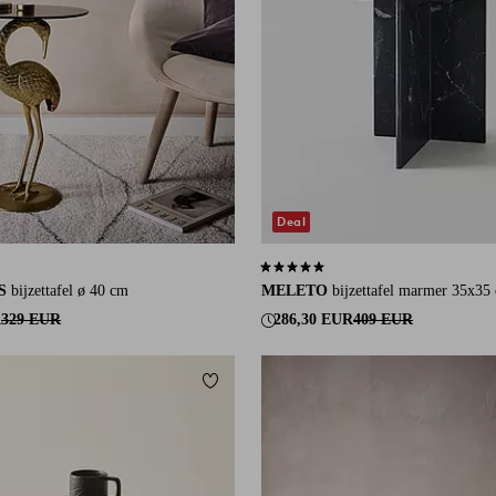
Deal
an 51 beoordelingen
5,0 op basis van 1 beoordelingen
S
bijzettafel ø 40 cm
MELETO
bijzettafel marmer 35x35
R
329 EUR
286,30 EUR
409 EUR
eten
Toevoegen aan favorieten