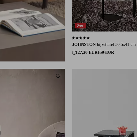
Deal
5,0 op basis van 3 beoordelingen
JOHNSTON
bijzettafel 30,5x41 cm
127,20 EUR
159 EUR
eten
Toevoegen aan favorieten