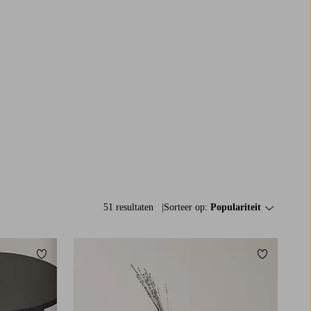
51 resultaten
Sorteer op:
Populariteit
Toevoegen aan favorieten
Toevoegen a