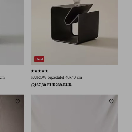
Deal
4,1 op basis van 7 beoordelingen
 cm
KUROW bijzettafel 40x40 cm
167,30 EUR
239 EUR
Toevoegen aan favorieten
Toevoegen a