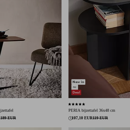
New in
Deal
an 10 beoordelingen
4,9 op basis van 15 beoordelingen
ijzettafel
PERIA bijzettafel 36x48 cm
R
189 EUR
107,10 EUR
119 EUR