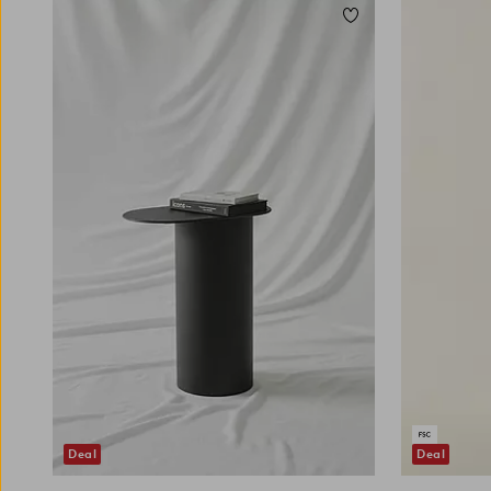
Toevoegen aan favori
Deal
Deal