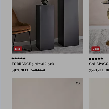
Deal
Deal
4,1 op basis van 10 beoordelingen
4,5 op basis v
TORRANCE
piëdestal 2-pack
GALAPAGO
471,20 EUR
589 EUR
263,20 EU
Toevoegen aan favori