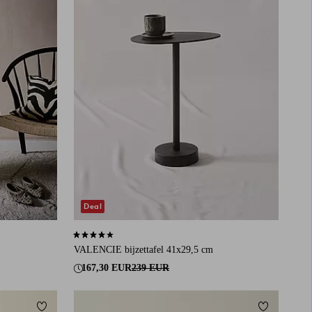
Deal
4,1 op basis van 9 beoordelingen
VALENCIE bijzettafel 41x29,5 cm
167,30 EUR
239 EUR
Toevoegen aan favorieten
Toevoegen a