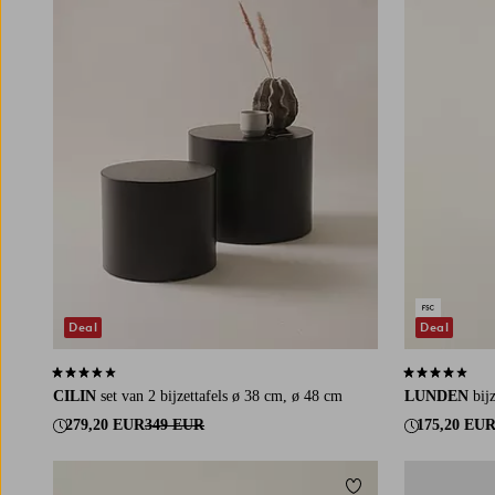
Deal
Deal
3,3 op basis van 4 beoordelingen
4,2 op basis v
CILIN
set van 2 bijzettafels ø 38 cm, ø 48 cm
LUNDEN
bij
279,20 EUR
349 EUR
175,20 EU
Toevoegen aan favori