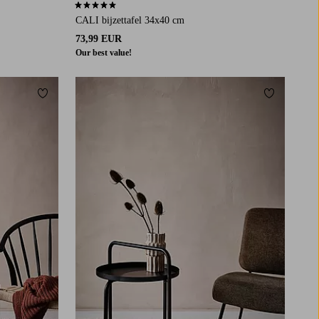
4,8 op basis van 13 beoordelingen
CALI bijzettafel 34x40 cm
73,99 EUR
Our best value!
Toevoegen aan favorieten
Toevoegen a