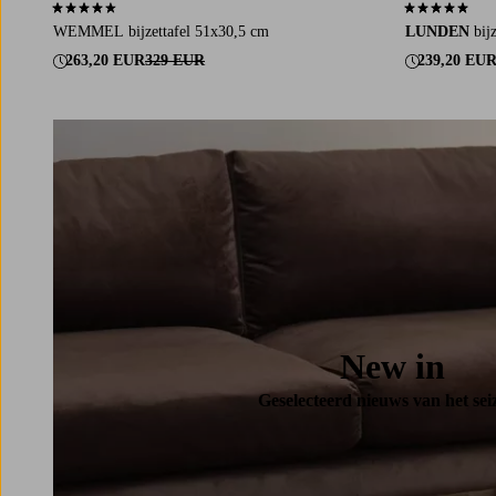
4,3 op basis van 3 beoordelingen
4,9 op basis v
WEMMEL bijzettafel 51x30,5 cm
LUNDEN
bij
263,20 EUR
329 EUR
239,20 EU
New in
Geselecteerd nieuws van het sei