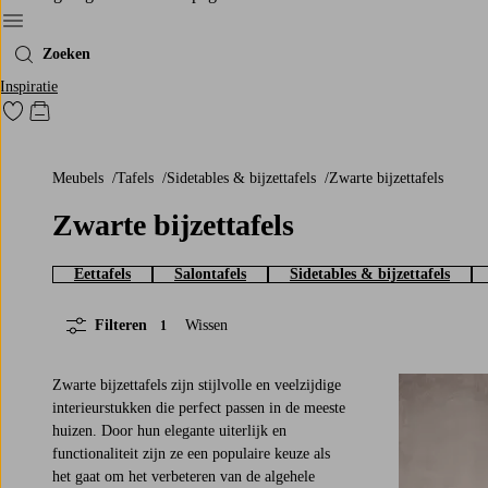
Menu
Zoeken
Inspiratie
Ga naar favoriet gemarkeerde producten
Go to checkout
Meubels
Tafels
Sidetables & bijzettafels
Zwarte bijzettafels
Zwarte bijzettafels
Eettafels
Salontafels
Sidetables & bijzettafels
Filteren
Wissen
1
Zwarte bijzettafels zijn stijlvolle en veelzijdige
interieurstukken die perfect passen in de meeste
huizen. Door hun elegante uiterlijk en
functionaliteit zijn ze een populaire keuze als
het gaat om het verbeteren van de algehele