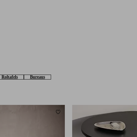
Roltafels
Bureaus
Toevoegen aan favorieten