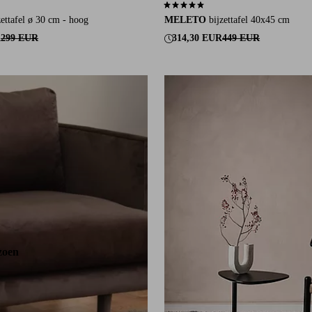
an 20 beoordelingen
5,0 op basis van 1 beoordelingen
zettafel ø 30 cm - hoog
MELETO
bijzettafel 40x45 cm
R
299 EUR
314,30 EUR
449 EUR
zoen