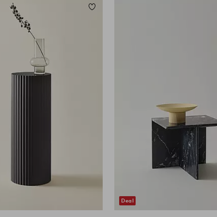
eten
Toevoegen aan favorieten
Deal