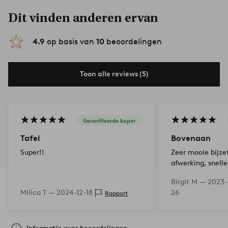
Dit vinden anderen ervan
4.9
op basis van
10
beoordelingen
Toon alle reviews (5)
Geverifieerde koper
Tafel
Bovenaan
Super!!
Zeer mooie bijze
afwerking, snell
en stijlvol :-)
Birgit M —
2023-
Milica T —
2024-12-18
26
Rapport