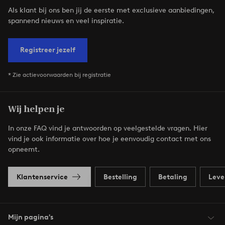
Als klant bij ons ben jij de eerste met exclusieve aanbiedingen,
spannend nieuws en veel inspiratie.
Registreer jezelf
* Zie actievoorwaarden bij registratie
Wij helpen je
In onze FAQ vind je antwoorden op veelgestelde vragen. Hier
vind je ook informatie over hoe je eenvoudig contact met ons
opneemt.
Klantenservice
Bestelling
Betaling
Leve
Mijn pagina's