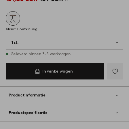
Kleur: Houtkleurig
1 st.
Op voorraad
Geleverd binnen 3-5 werkdagen
In winkelwagen
Toevoege
aan
favoriete
Productinformatie
Productspecificatie