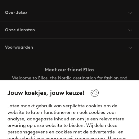
Over Jotex
Onze diensten
Voorwaarden
Meet our friend Ellos
Welcome to Ellos, the Nordic destination for fashion and
beauty! Get a clean, modern aesthetic and unique style for
your wardrobe. Your next inspiring look is here!
Jouw koekjes, jouw keuze!
Visit Ellos
Jotex maakt gebruik van verplichte cookies om de
website te laten functioneren en ook cookies voor
analyse, aangepaste inhoud en om je een relevantere
ervaring op onze website te bieden. Wij delen deze
persoonsgegevens en cookies met de advertentie- en
Veilig betalen - Nu betalen of opsplitsen
analysebedrijven waarmee wij samenwerken. Hiermee