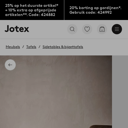
25% op het duurste artikel*
20% korting op gordijnen*.
+ 10% extra op afgeprijsde
Gebruik code: 424992
artikelen**. Code: 424882
Jotex
Ga
Go
logo
naar
to
-
favoriet
checkout
go
gemarkeerde
Meubels
Tafels
Sidetables & bijzettafels
to
producten
the
home
page
Terug