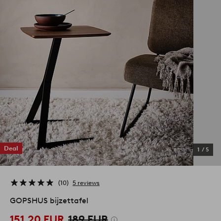
Deal
1
/
5
10
5 reviews
GOPSHUS bijzettafel
151,20 EUR
189 EUR