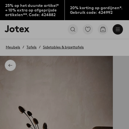
25% op het duurste artikel*
20% korting op gordijnen*.
+ 10% extra op afgeprijsde
Gebruik code: 424992
artikelen**. Code: 424882
Jotex
Ga
Go
logo
naar
to
-
favoriet
checkout
go
gemarkeerde
Meubels
Tafels
Sidetables & bijzettafels
to
producten
the
home
page
Terug