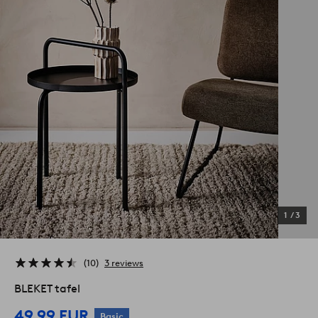
1
/
3
10
3 reviews
BLEKET tafel
49,99 EUR
Basic