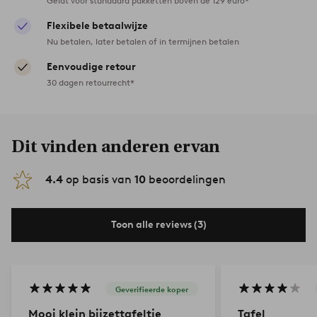
Geldt voor standaard pakketten boven de 129 euro*
Flexibele betaalwijze
Nu betalen, later betalen of in termijnen betalen
Eenvoudige retour
30 dagen retourrecht*
Dit vinden anderen ervan
4.4
op basis van
10
beoordelingen
Toon alle reviews (3)
Geverifieerde koper
Mooi klein bijzettafeltje
Tafel