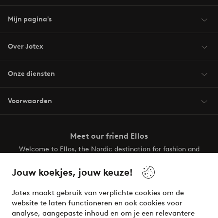
Mijn pagina's
Over Jotex
Onze diensten
Voorwaarden
Meet our friend Ellos
Welcome to Ellos, the Nordic destination for fashion and
beauty! Get a clean, modern aesthetic and unique style for
your wardrobe. Your next inspiring look is here!
Jouw koekjes, jouw keuze!
Visit Ellos
Jotex maakt gebruik van verplichte cookies om de
website te laten functioneren en ook cookies voor
analyse, aangepaste inhoud en om je een relevantere