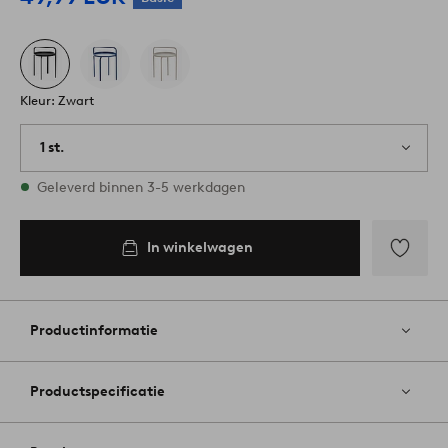
Kleur: Zwart
1 st.
Op voorraad
Geleverd binnen 3-5 werkdagen
In winkelwagen
Toevoege
aan
favoriete
Productinformatie
Productspecificatie