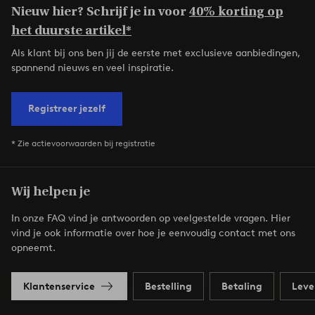
Nieuw hier? Schrijf je in voor
40% korting op
het duurste artikel*
Als klant bij ons ben jij de eerste met exclusieve aanbiedingen,
spannend nieuws en veel inspiratie.
Registreer jezelf
* Zie actievoorwaarden bij registratie
Wij helpen je
In onze FAQ vind je antwoorden op veelgestelde vragen. Hier
vind je ook informatie over hoe je eenvoudig contact met ons
opneemt.
Klantenservice
Bestelling
Betaling
Leve