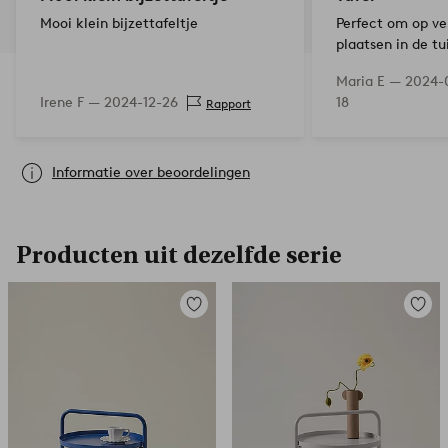
Mooi klein bijzettafeltje
Perfect om op ve
plaatsen in de tu
Maria E —
2024-
Irene F —
2024-12-26
18
Rapport
Informatie over beoordelingen
Producten uit dezelfde serie
Toevoegen
Toevoe
aan
aan
favorieten
favori