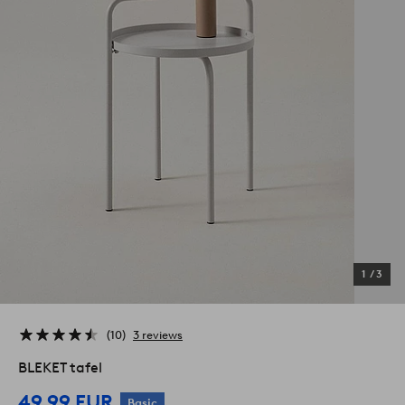
1
/
3
10
3 reviews
BLEKET tafel
49,99 EUR
Basic