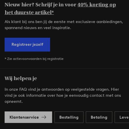
Nieuw hier? Schrijf je in voor
40% korting op
het duurste artikel*
Als klant bij ons ben jij de eerste met exclusieve aanbiedingen,
spannend nieuws en veel inspiratie.
Registreer jezelf
* Zie actievoorwaarden bij registratie
Wij helpen je
In onze FAQ vind je antwoorden op veelgestelde vragen. Hier
vind je ook informatie over hoe je eenvoudig contact met ons
opneemt.
Klantenservice
Bestelling
Betaling
Leve