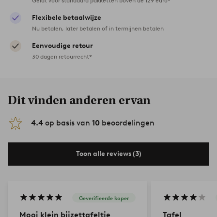
Geldt voor standaard pakketten boven de 129 euro*
Flexibele betaalwijze
Nu betalen, later betalen of in termijnen betalen
Eenvoudige retour
30 dagen retourrecht*
Dit vinden anderen ervan
4.4
op basis van
10
beoordelingen
Toon alle reviews (3)
Geverifieerde koper
Mooi klein bijzettafeltje
Tafel