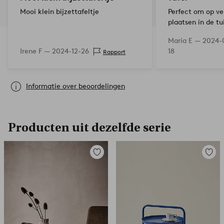
Mooi klein bijzettafeltje
Perfect om op ve
plaatsen in de tu
Maria E —
2024-
Irene F —
2024-12-26
18
Rapport
Informatie over beoordelingen
Producten uit dezelfde serie
Toevoegen
Toevoe
aan
aan
favorieten
favori