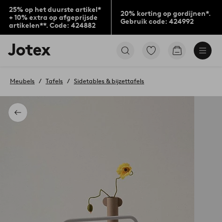
25% op het duurste artikel*
20% korting op gordijnen*.
+ 10% extra op afgeprijsde
Gebruik code: 424992
artikelen**. Code: 424882
Jotex
Ga
Go
logo
naar
to
-
favoriet
checkout
go
gemarkeerde
Meubels
Tafels
Sidetables & bijzettafels
to
producten
the
home
page
Terug