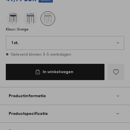
Kleur: Greige
1 st.
Op voorraad
Geleverd binnen 3-5 werkdagen
In winkelwagen
Toevoege
aan
favoriete
Productinformatie
Productspecificatie