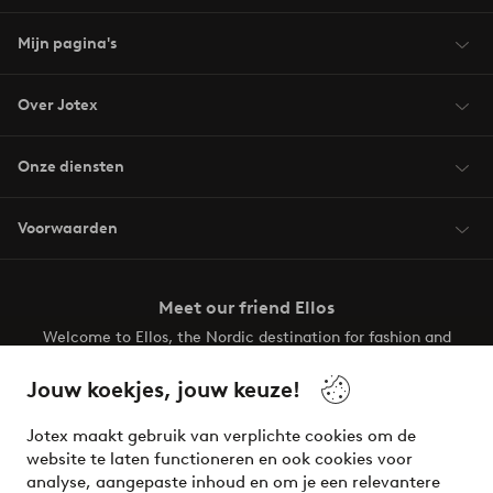
Mijn pagina's
Over Jotex
Onze diensten
Voorwaarden
Meet our friend Ellos
Welcome to Ellos, the Nordic destination for fashion and
beauty! Get a clean, modern aesthetic and unique style for
your wardrobe. Your next inspiring look is here!
Jouw koekjes, jouw keuze!
Visit Ellos
Jotex maakt gebruik van verplichte cookies om de
website te laten functioneren en ook cookies voor
analyse, aangepaste inhoud en om je een relevantere