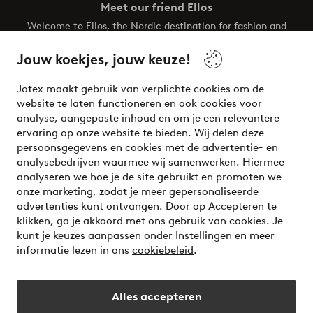
Meet our friend Ellos
Welcome to Ellos, the Nordic destination for fashion and
beauty! Get a clean, modern aesthetic and unique style for
your wardrobe. Your next inspiring look is here!
Jouw koekjes, jouw keuze!
Visit Ellos
Jotex maakt gebruik van verplichte cookies om de
website te laten functioneren en ook cookies voor
analyse, aangepaste inhoud en om je een relevantere
ervaring op onze website te bieden. Wij delen deze
persoonsgegevens en cookies met de advertentie- en
Veilig betalen - Nu betalen of opsplitsen
analysebedrijven waarmee wij samenwerken. Hiermee
analyseren we hoe je de site gebruikt en promoten we
Wil je meer weten over
onze betaalopties
?
onze marketing, zodat je meer gepersonaliseerde
advertenties kunt ontvangen. Door op Accepteren te
klikken, ga je akkoord met ons gebruik van cookies. Je
kunt je keuzes aanpassen onder Instellingen en meer
informatie lezen in ons
cookiebeleid
.
Nederland - Selecteer land
Alles accepteren
Instagram
Facebook