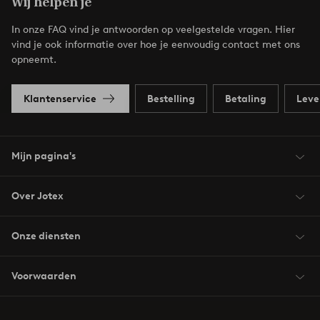
Wij helpen je
In onze FAQ vind je antwoorden op veelgestelde vragen. Hier
vind je ook informatie over hoe je eenvoudig contact met ons
opneemt.
Klantenservice
Bestelling
Betaling
Leve
Mijn pagina's
Over Jotex
Onze diensten
Voorwaarden