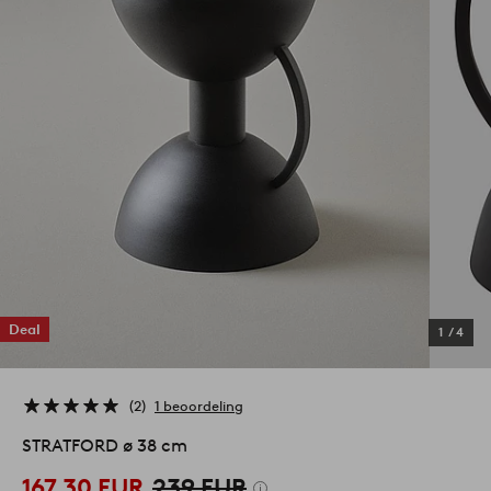
Deal
1
/
4
2
1 beoordeling
STRATFORD ø 38 cm
167,30 EUR
239 EUR