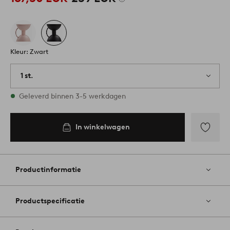
Kleur: Zwart
1 st.
Op voorraad
Geleverd binnen 3-5 werkdagen
In winkelwagen
Toevoege
aan
favoriete
Productinformatie
Productspecificatie