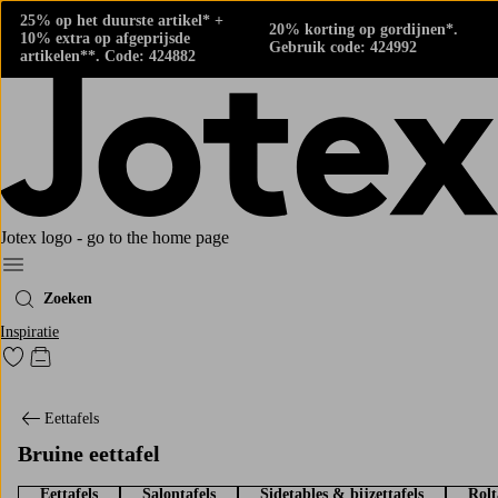
25% op het duurste artikel* +
20% korting op gordijnen*.
10% extra op afgeprijsde
Gebruik code: 424992
artikelen**. Code: 424882
Jotex logo - go to the home page
Menu
Zoeken
Inspiratie
Ga naar favoriet gemarkeerde producten
Go to checkout
Eettafels
Bruine eettafel
Eettafels
Salontafels
Sidetables & bijzettafels
Rolt