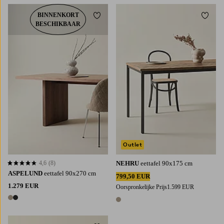
BINNENKORT
Toevoegen aan favorieten
Toevoe
BESCHIKBAAR
Outlet
4,6
(8)
NEHRU
eettafel 90x175 cm
4,6 op basis van 8 beoordelingen
ASPELUND
eettafel 90x270 cm
799,50 EUR
1.279 EUR
Oorspronkelijke Prijs
1.599 EUR
2 kleuren
1 kleur