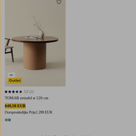
Toevoegen aan favorieten
Outlet
3,0
(2)
3,0 op basis van 2 beoordelingen
TOMAR eettafel ø 120 cm
649,50 EUR
Oorspronkelijke Prijs
1.299 EUR
2 kleuren