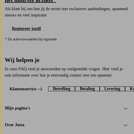
Als klant bij ons ben jij de eerste met exclusieve aanbiedingen, spannend
nieuws en veel inspiratie.
Registreer jezelf
* Zie actievoorwaarden bij registratie
Wij helpen je
In onze FAQ vind je antwoorden op veelgestelde vragen. Hier vind je
ook informatie over hoe je eenvoudig contact met ons opneemt.
Bestelling
Betaling
Levering
Ko
Klantenservice
Mijn pagina's
Over Jotex