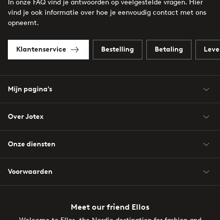
In onze FAQ vind je antwoorden op veelgestelde vragen. Hier
vind je ook informatie over hoe je eenvoudig contact met ons
opneemt.
Klantenservice
Bestelling
Betaling
Leve
Mijn pagina's
Over Jotex
Onze diensten
Voorwaarden
Meet our friend Ellos