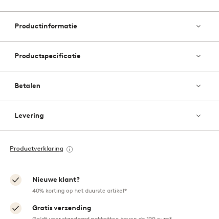
Toevo
aan
favori
Productinformatie
Productspecificatie
Betalen
Levering
Productverklaring
Nieuwe klant?
40% korting op het duurste artikel*
Gratis verzending
Geldt voor standaard pakketten boven de 129 euro*