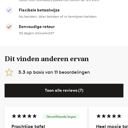
Flexibele betaalwijze
Nu betalen, later betalen of in termijnen betalen
Eenvoudige retour
30 dagen retourrecht*
Dit vinden anderen ervan
3.3
op basis van
11
beoordelingen
Toon alle reviews (7)
Geverifieerde koper
Prachtige tafel
Heel mooie taf