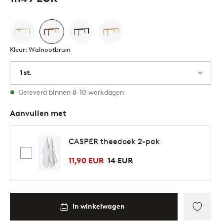
Kleur: Walnootbruin
1 st.
Op voorraad
Geleverd binnen 8-10 werkdagen
Aanvullen met
CASPER theedoek 2-pak
11,90 EUR
14 EUR
In winkelwagen