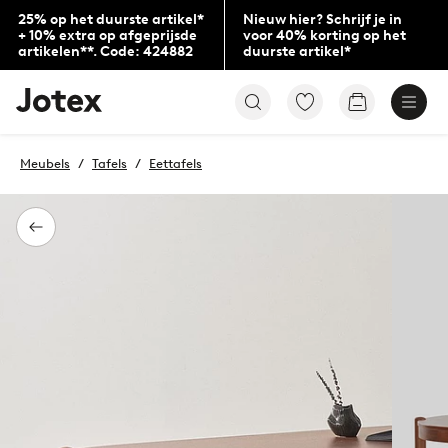
25% op het duurste artikel*
Nieuw hier? Schrijf je in
+ 10% extra op afgeprijsde
voor 40% korting op het
artikelen**. Code: 424882
duurste artikel*
Jotex
Ga
Go
logo
naar
to
-
favoriet
checkout
go
gemarkeerde
Meubels
Tafels
Eettafels
to
producten
the
home
page
Terug