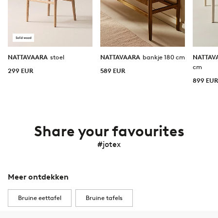
NATTAVAARA
stoel
NATTAVAARA
bankje 180 cm
NATTAV
cm
299 EUR
589 EUR
899 EU
Share your favourites
#jotex
Meer ontdekken
Bruine eettafel
Bruine tafels