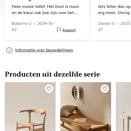
Hele mooie tafel! Het hout is mooi
Iets feller dan o
en de kleur ook (we zijn voor het
erg mooi. Stevig
donker hout gegaan en vonden dit
afgeronde randen
Babette U —
2024-10-
Daniel G —
2023
een risico maar het is het helemaal
02
27
Rapport
waard)
Informatie over beoordelingen
Producten uit dezelfde serie
Toevoegen
Toevoegen
aan
aan
favorieten
favorieten