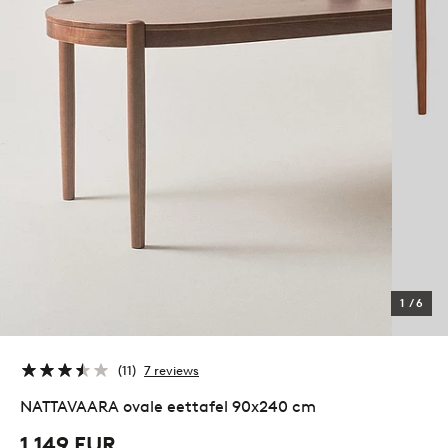
1
/
6
11
7 reviews
NATTAVAARA ovale eettafel 90x240 cm
1.149 EUR