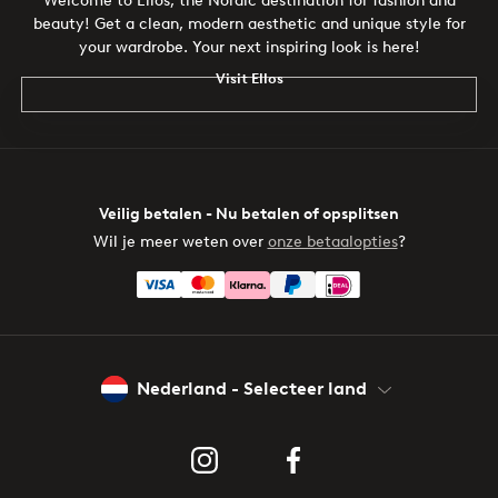
Welcome to Ellos, the Nordic destination for fashion and
beauty! Get a clean, modern aesthetic and unique style for
your wardrobe. Your next inspiring look is here!
Visit Ellos
Veilig betalen - Nu betalen of opsplitsen
Wil je meer weten over
onze betaalopties
?
Nederland - Selecteer land
Instagram
Facebook