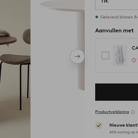
1 st.
Op voorraad
Geleverd binnen 8
Aanvullen met
CA
Volgend
item
Productverklaring
Nieuwe klant
40% korting op h