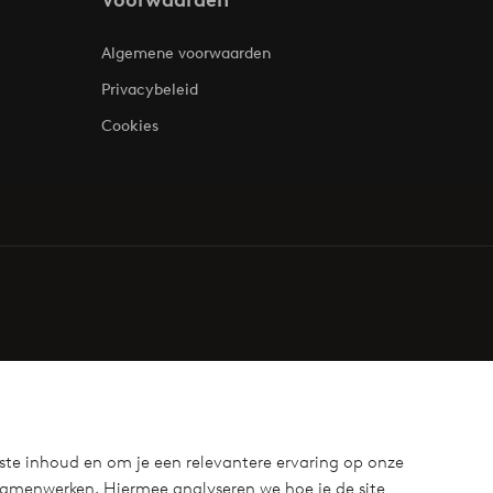
Voorwaarden
Algemene voorwaarden
Privacybeleid
Cookies
ste inhoud en om je een relevantere ervaring op onze
samenwerken. Hiermee analyseren we hoe je de site