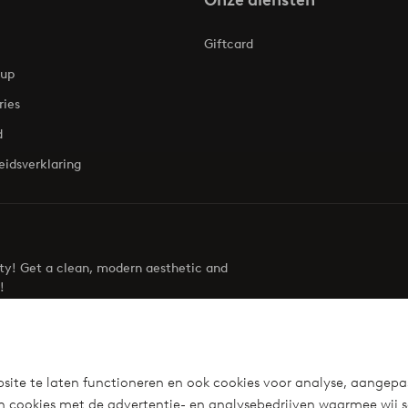
Onze diensten
Giftcard
oup
ries
d
eidsverklaring
uty! Get a clean, modern aesthetic and
!
Visit Ellos
site te laten functioneren en ook cookies voor analyse, aangepa
n cookies met de advertentie- en analysebedrijven waarmee wij 