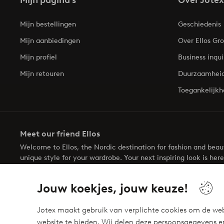
Mijn pagina's
Over Jotex
Mijn bestellingen
Geschiedenis
Mijn aanbiedingen
Over Ellos Gr
Mijn profiel
Business inqui
Mijn retouren
Duurzaamhei
Toegankelijkh
Meet our friend Ellos
Welcome to Ellos, the Nordic destination for fashion and bea
unique style for your wardrobe. Your next inspiring look is here
Jouw koekjes, jouw keuze!
Jotex maakt gebruik van verplichte cookies om de web
website te bieden. Wij delen deze persoonsgegevens e