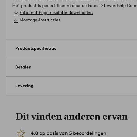
Het product is gecertificeerd door de Forest Stewardship Coun
bevat dat afkomstig is van verantwoorde bosbouw waarbij r
Foto met hoge resolutie downloaden
milieu.
Materiaal: Mdf, teakfineer.
Montage-instructies
Afmetingen: Hoogte 75 cm, tafelblad ø 120 cm. Dikte tafelbla
Maximaal gewicht: 150 kg.
Tips: Van de eethoek maak je een echte eyecatcher als je rond
modellen, materialen en kleuren neerzet.
Artikelnummer: 1712
Productspecificatie
Betalen
Levering
Dit vinden anderen ervan
4.0
op basis van
5
beoordelingen