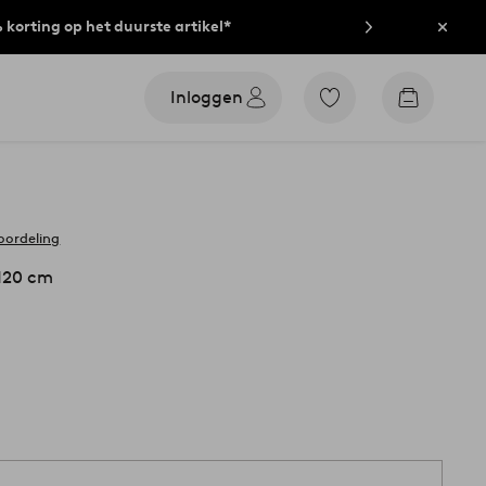
% korting op het duurste artikel*
Sluit
Inloggen
Ga
Go
naar
to
favoriet
checkout
gemarkeerde
producten
oordeling
 120 cm