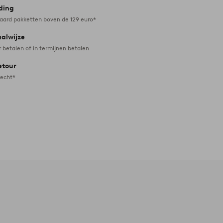
ding
daard pakketten boven de 129 euro*
aalwijze
r betalen of in termijnen betalen
etour
recht*