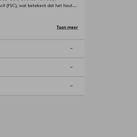
cil (FSC), wat betekent dat het hout
ekening wordt gehouden met mens en
d 1,8 cm.
Toon meer
 de eettafel stoelen in verschillende
056-01-0