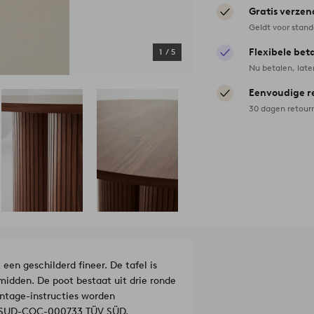
Gratis verzen
Geldt voor stan
Flexibele bet
1
/
5
Nu betalen, late
Eenvoudige r
30 dagen retour
en geschilderd fineer. De tafel is
midden. De poot bestaat uit drie ronde
ontage-instructies worden
 TSUD-COC-000733 TÜV SÜD.