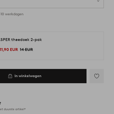
-10 werkdagen
SPER theedoek 2-pak
11,90 EUR
14 EUR
In winkelwagen
Toevoegen
aan
favorieten
?
et duurste artikel*