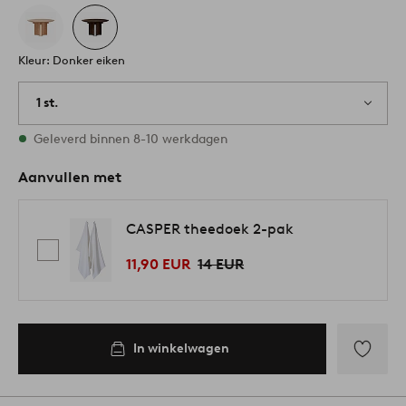
Kleur: Donker eiken
1 st.
Op voorraad
Geleverd binnen 8-10 werkdagen
Aanvullen met
CASPER theedoek 2-pak
11,90 EUR
14 EUR
In winkelwagen
Toevoege
aan