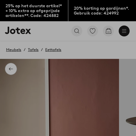
25% op het duurste artikel*
20% korting op gordijnen*.
+ 10% extra op afgeprijsde
Gebruik code: 424992
artikelen**. Code: 424882
Jotex
Ga
Go
logo
naar
to
-
favoriet
checkout
go
gemarkeerde
Meubels
Tafels
Eettafels
to
producten
the
home
page
Terug