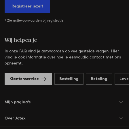
Registreer jezelf
* Zie actievoorwaarden bij registratie
Wij helpen je
In onze FAQ vind je antwoorden op veelgestelde vragen. Hier
vind je ook informatie over hoe je eenvoudig contact met ons
opneemt.
Klantenservice
Bestelling
Betaling
Leve
Mijn pagina's
Over Jotex