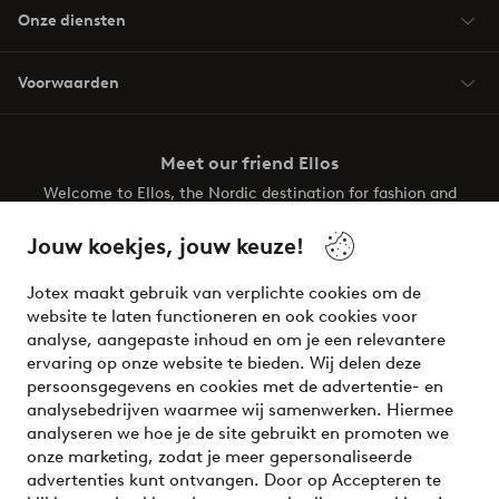
Onze diensten
Voorwaarden
Meet our friend Ellos
Welcome to Ellos, the Nordic destination for fashion and
beauty! Get a clean, modern aesthetic and unique style for
your wardrobe. Your next inspiring look is here!
Jouw koekjes, jouw keuze!
Visit Ellos
Jotex maakt gebruik van verplichte cookies om de
website te laten functioneren en ook cookies voor
analyse, aangepaste inhoud en om je een relevantere
ervaring op onze website te bieden. Wij delen deze
persoonsgegevens en cookies met de advertentie- en
Veilig betalen - Nu betalen of opsplitsen
analysebedrijven waarmee wij samenwerken. Hiermee
analyseren we hoe je de site gebruikt en promoten we
Wil je meer weten over
onze betaalopties
?
onze marketing, zodat je meer gepersonaliseerde
advertenties kunt ontvangen. Door op Accepteren te