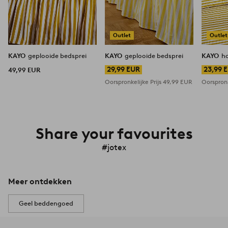
Outlet
Outlet
KAYO
geplooide bedsprei
KAYO
geplooide bedsprei
KAYO
h
29,99 EUR
23,99 
49,99 EUR
Oorspronkelijke Prijs
49,99 EUR
Oorspronk
Share your favourites
#jotex
Meer ontdekken
Geel beddengoed