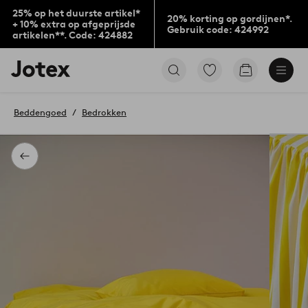
25% op het duurste artikel*
20% korting op gordijnen*.
+ 10% extra op afgeprijsde
Gebruik code: 424992
artikelen**. Code: 424882
Jotex
Ga
Go
logo
naar
to
-
favoriet
checkout
go
gemarkeerde
Beddengoed
Bedrokken
to
producten
the
home
page
Terug