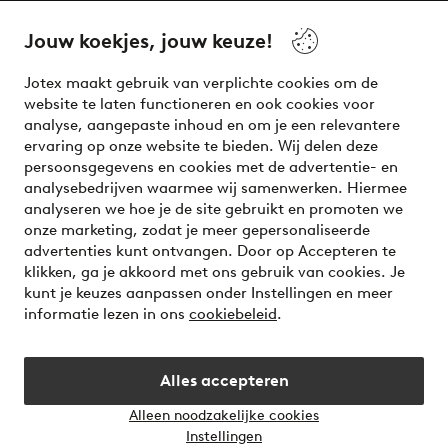
beauty! Get a clean, modern aesthetic and unique style for
your wardrobe. Your next inspiring look is here!
Jouw koekjes, jouw keuze!
Visit Ellos
Jotex maakt gebruik van verplichte cookies om de
website te laten functioneren en ook cookies voor
analyse, aangepaste inhoud en om je een relevantere
ervaring op onze website te bieden. Wij delen deze
persoonsgegevens en cookies met de advertentie- en
Veilig betalen - Nu betalen of opsplitsen
analysebedrijven waarmee wij samenwerken. Hiermee
analyseren we hoe je de site gebruikt en promoten we
Wil je meer weten over
onze betaalopties
?
onze marketing, zodat je meer gepersonaliseerde
advertenties kunt ontvangen. Door op Accepteren te
klikken, ga je akkoord met ons gebruik van cookies. Je
kunt je keuzes aanpassen onder Instellingen en meer
informatie lezen in ons
cookiebeleid
.
Nederland - Selecteer land
Alles accepteren
Instagram
Facebook
Alleen noodzakelijke cookies
Instellingen