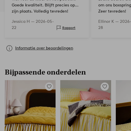
Goede kwaliteit. Blijft precies op
om ons boxsprin
zijn plaats. Volledig tevreden!
Zeer tevreden!
Jessica H —
2026-05-
Ellinor K —
2026
22
28
Rapport
Informatie over beoordelingen
Bijpassende onderdelen
Toevoegen
Toevoegen
aan
aan
favorieten
favorieten