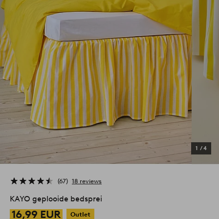
1
/
4
67
18 reviews
KAYO geplooide bedsprei
16,99 EUR
Outlet