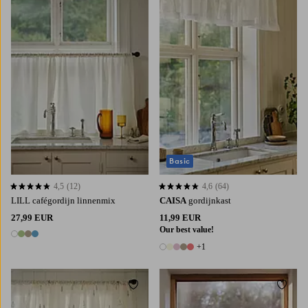
Basic
4,5
(12)
4,6
(64)
4,5 op basis van 12 beoordelingen
4,6 op basis van 64 beoordelingen
LILL cafégordijn linnenmix
CAISA
gordijnkast
27,99 EUR
11,99 EUR
Our best value!
4 kleuren
+1
6 kleuren
Toevoegen aan favorieten
Toevoe