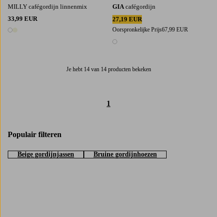
MILLY cafégordijn linnenmix
GIA
cafégordijn
33,99 EUR
27,19 EUR
Oorspronkelijke Prijs
67,99 EUR
2 kleuren
1 kleur
Je hebt 14 van 14 producten bekeken
1
Populair filteren
Beige gordijnjassen
Bruine gordijnhoezen
Trustpilot