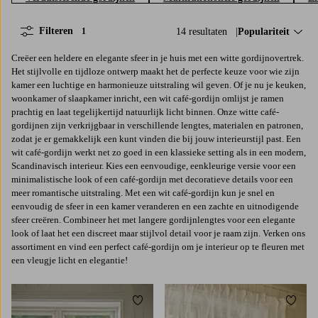
Filteren
14 resultaten
Sorteer op:
Populariteit
1
Creëer een heldere en elegante sfeer in je huis met een witte gordijnovertrek.
Het stijlvolle en tijdloze ontwerp maakt het de perfecte keuze voor wie zijn
kamer een luchtige en harmonieuze uitstraling wil geven. Of je nu je keuken,
woonkamer of slaapkamer inricht, een wit café-gordijn omlijst je ramen
prachtig en laat tegelijkertijd natuurlijk licht binnen. Onze witte café-
gordijnen zijn verkrijgbaar in verschillende lengtes, materialen en patronen,
zodat je er gemakkelijk een kunt vinden die bij jouw interieurstijl past. Een
wit café-gordijn werkt net zo goed in een klassieke setting als in een modern,
Scandinavisch interieur. Kies een eenvoudige, eenkleurige versie voor een
minimalistische look of een café-gordijn met decoratieve details voor een
meer romantische uitstraling. Met een wit café-gordijn kun je snel en
eenvoudig de sfeer in een kamer veranderen en een zachte en uitnodigende
sfeer creëren. Combineer het met langere gordijnlengtes voor een elegante
look of laat het een discreet maar stijlvol detail voor je raam zijn. Verken ons
assortiment en vind een perfect café-gordijn om je interieur op te fleuren met
een vleugje licht en elegantie!
Toevoegen aan favorieten
Toevoe