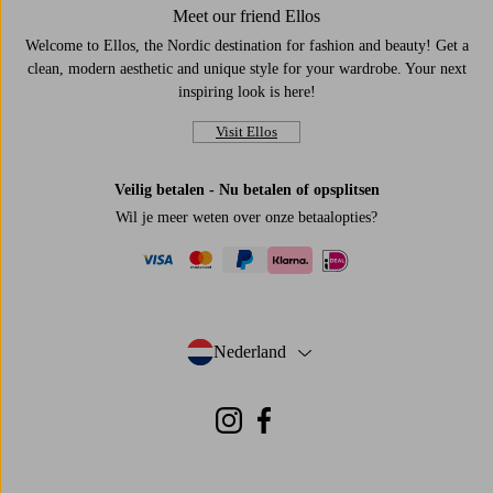
Meet our friend Ellos
Welcome to Ellos, the Nordic destination for fashion and beauty! Get a
clean, modern aesthetic and unique style for your wardrobe. Your next
inspiring look is here!
Visit Ellos
Veilig betalen - Nu betalen of opsplitsen
Wil je meer weten over
onze betaalopties
?
visa
mastercard
paypal
ideal
klarna
Nederland
- Selecteer land
Instagram
Facebook