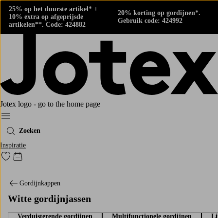
25% op het duurste artikel* +
20% korting op gordijnen*.
10% extra op afgeprijsde
Gebruik code: 424992
artikelen**. Code: 424882
Jotex logo - go to the home page
Menu
Zoeken
Inspiratie
Ga naar favoriet gemarkeerde producten
Go to checkout
Gordijnkappen
Witte gordijnjassen
Verduisterende gordijnen
Multifunctionele gordijnen
Li