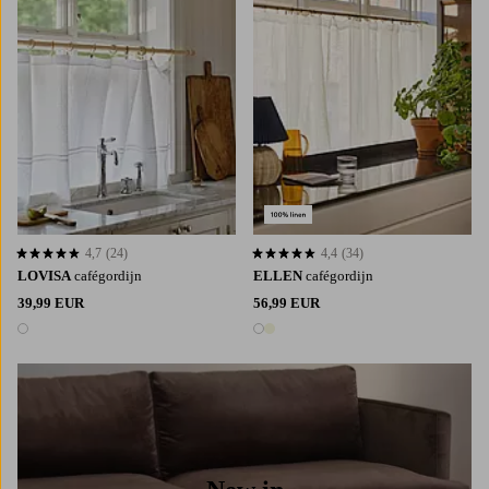
4,7
(24)
4,4
(34)
4,7 op basis van 24 beoordelingen
4,4 op basis van 34 beoordelingen
LOVISA
cafégordijn
ELLEN
cafégordijn
39,99 EUR
56,99 EUR
1 kleur
2 kleuren