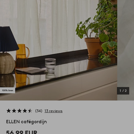
1
/
2
34
13 reviews
ELLEN cafégordijn
56,99 EUR