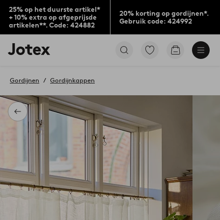
25% op het duurste artikel*
20% korting op gordijnen*.
+ 10% extra op afgeprijsde
Gebruik code: 424992
artikelen**. Code: 424882
Jotex
Ga
Go
logo
naar
to
-
favoriet
checkout
go
gemarkeerde
Gordijnen
Gordijnkappen
to
producten
the
home
page
Terug