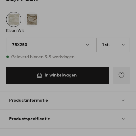
Kleur: Wit
75X250
1 st.
Op voorraad
Geleverd binnen 3-5 werkdagen
In winkelwagen
Toevoege
aan
favoriete
Productinformatie
Productspecificatie