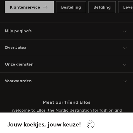
Klantenservice
Bestelling
Betaling
Leve
Mijn pagina's
Over Jotex
Onze diensten
Voorwaarden
Meet our friend Ellos
Welcome to Ellos, the Nordic destination for fashion and
beauty! Get a clean, modern aesthetic and unique style for
your wardrobe. Your next inspiring look is here!
Jouw koekjes, jouw keuze!
Visit Ellos