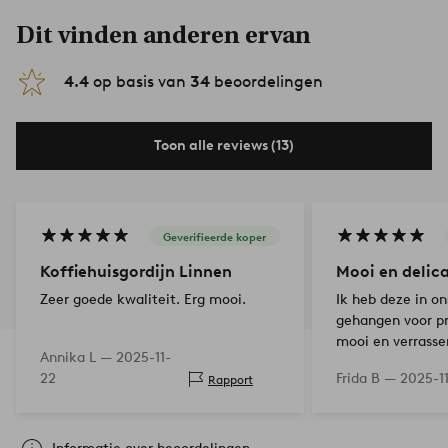
Dit vinden anderen ervan
4.4
op basis van
34
beoordelingen
Toon alle reviews (13)
Geverifieerde koper
Koffiehuisgordijn Linnen
Mooi en delic
Zeer goede kwaliteit. Erg mooi.
Ik heb deze in 
gehangen voor pr
mooi en verrass
Annika L —
2025-11-
naaien.
22
Frida B —
2025-1
Rapport