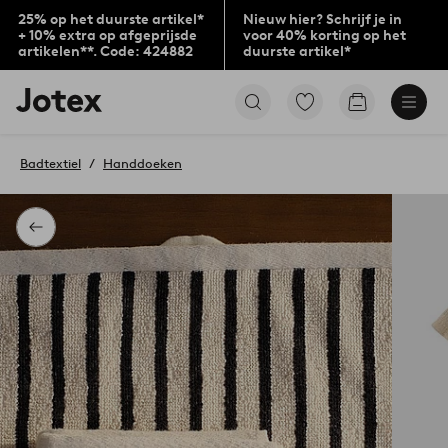
25% op het duurste artikel*
Nieuw hier? Schrijf je in
+ 10% extra op afgeprijsde
voor 40% korting op het
artikelen**. Code: 424882
duurste artikel*
Jotex
Ga
Go
logo
naar
to
-
favoriet
checkout
go
gemarkeerde
Badtextiel
Handdoeken
to
producten
the
home
page
Terug