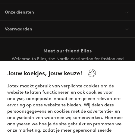
Onze diensten
Voorwaarden
Meet our friend Ellos
Welcome to Ellos, the Nordic destination for fashion and
beauty! Get a clean, modern aesthetic and unique style for
your wardrobe. Your next inspiring look is here!
Jouw koekjes, jouw keuze!
Visit Ellos
Jotex maakt gebruik van verplichte cookies om de
website te laten functioneren en ook cookies voor
analyse, aangepaste inhoud en om je een relevantere
ervaring op onze website te bieden. Wij delen deze
persoonsgegevens en cookies met de advertentie- en
Veilig betalen - Nu betalen of opsplitsen
analysebedrijven waarmee wij samenwerken. Hiermee
analyseren we hoe je de site gebruikt en promoten we
Wil je meer weten over
onze betaalopties
?
onze marketing, zodat je meer gepersonaliseerde