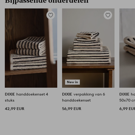
Bijpassende onderdelen
Toevoegen
Toevoegen
aan
aan
favorieten
favorieten
New in
DIXIE
handdoekenset 4
DIXIE
verpakking van 6
DIXIE
ha
stuks
handdoekenset
50x70 
42,99 EUR
56,99 EUR
6,99 EU