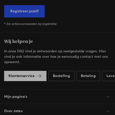
Registreer jezelf
* Zie actievoorwaarden bij registratie
Wij helpen je
In onze FAQ vind je antwoorden op veelgestelde vragen. Hier
vind je ook informatie over hoe je eenvoudig contact met ons
opneemt.
Klantenservice
Bestelling
Betaling
Leve
Mijn pagina's
Over Jotex