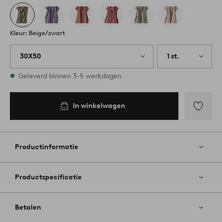
Kleur: Beige/zwart
30X50
1 st.
Op voorraad
Geleverd binnen 3-5 werkdagen
In winkelwagen
Toevoege
aan
favoriete
Productinformatie
Productspecificatie
Betalen