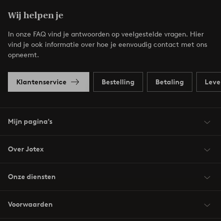
Wij helpen je
In onze FAQ vind je antwoorden op veelgestelde vragen. Hier
vind je ook informatie over hoe je eenvoudig contact met ons
opneemt.
Klantenservice
Bestelling
Betaling
Leve
Mijn pagina's
Over Jotex
Onze diensten
Voorwaarden