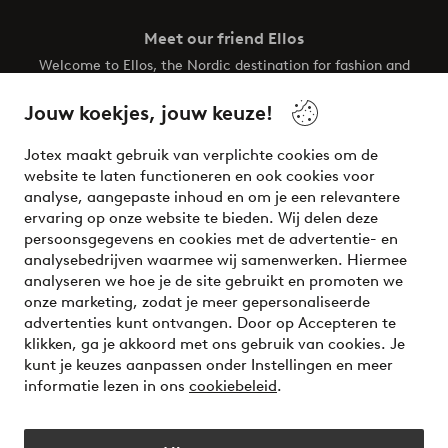
Meet our friend Ellos
Welcome to Ellos, the Nordic destination for fashion and
beauty! Get a clean, modern aesthetic and unique style for
your wardrobe. Your next inspiring look is here!
Jouw koekjes, jouw keuze!
Visit Ellos
Jotex maakt gebruik van verplichte cookies om de
website te laten functioneren en ook cookies voor
analyse, aangepaste inhoud en om je een relevantere
ervaring op onze website te bieden. Wij delen deze
persoonsgegevens en cookies met de advertentie- en
Veilig betalen - Nu betalen of opsplitsen
analysebedrijven waarmee wij samenwerken. Hiermee
analyseren we hoe je de site gebruikt en promoten we
Wil je meer weten over
onze betaalopties
?
onze marketing, zodat je meer gepersonaliseerde
advertenties kunt ontvangen. Door op Accepteren te
klikken, ga je akkoord met ons gebruik van cookies. Je
kunt je keuzes aanpassen onder Instellingen en meer
informatie lezen in ons
cookiebeleid
.
Nederland - Selecteer land