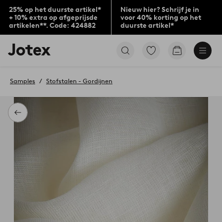
25% op het duurste artikel*
Nieuw hier? Schrijf je in
+ 10% extra op afgeprijsde
voor 40% korting op het
artikelen**. Code: 424882
duurste artikel*
Jotex
Ga
Go
logo
naar
to
-
favoriet
checkout
go
gemarkeerde
Samples
Stofstalen - Gordijnen
to
producten
the
home
page
Terug