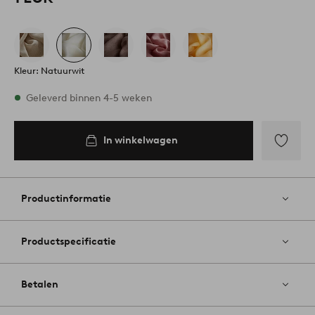
Kleur: Natuurwit
Op voorraad
Geleverd binnen 4-5 weken
In winkelwagen
In
inkelwagen
Toevoege
aan
favoriete
Productinformatie
Productspecificatie
Betalen