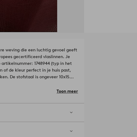
re weving die een luchtig gevoel geeft
opees gecertificeerd vlaslinnen. Je
 artikelnummer: 1748944 (typ in het
n of de kleur perfect in je huis past,
nken. De stofstaal is ongeveer 10x15
 product linnen van hoge kwaliteit
gs de gehele keten van plant tot
Toon meer
Veritas
Artikelnummer: 1749571-05-0