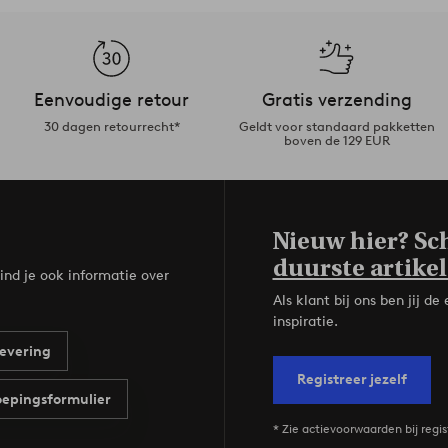
Eenvoudige retour
Gratis verzending
30 dagen retourrecht*
Geldt voor standaard pakketten
boven de 129 EUR
Nieuw hier? Sch
duurste artikel
ind je ook informatie over
Als klant bij ons ben jij 
inspiratie.
evering
Registreer jezelf
epingsformulier
* Zie actievoorwaarden bij regis