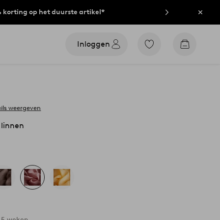
% korting op het duurste artikel*
Sluit
Inloggen
Ga
Go
naar
to
favoriet
checkout
gemarkeerde
producten
ils weergeven
 linnen
-5 weken