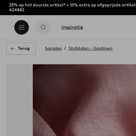
25% op het duurste artikel* + 10% extra op afgeprijsde artike
424882
Inspiratie
Terug
Samples
Stofstalen - Gordijnen