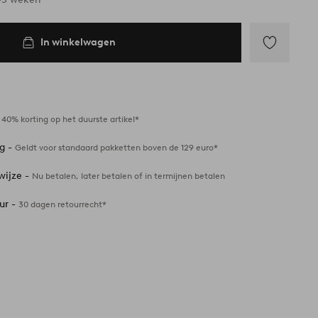
In winkelwagen
Toevoegen
aan
favorieten
-
40% korting op het duurste artikel*
ng -
Geldt voor standaard pakketten boven de 129 euro*
wijze -
Nu betalen, later betalen of in termijnen betalen
ur -
30 dagen retourrecht*