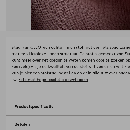
Staal van CLEO, een echte linnen stof met een iets spaarzame
met een klassieke linnen structuur. De stof is gemaakt van Eur
kunt meer over het gordijn te weten komen door te zoeken op
zoekveld).
Als je de kwaliteit van de stof wilt voelen en wilt zie
kun je hier een stofstaal bestellen en er in alle rust over nade
cm.
European Flax-gecertificeerd linnen, wat betekent dat het
Foto met hoge resolutie downloaden
bevat, geteeld met respect voor het milieu en traceerbaar lan
vezel.
Licentienummer en testinstituut: BVFR10065273 Bureau 
Productspecificatie
Betalen