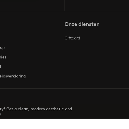
Onze diensten
Giftcard
oup
ries
d
eidsverklaring
uty! Get a clean, modern aesthetic and
!
Visit Ellos