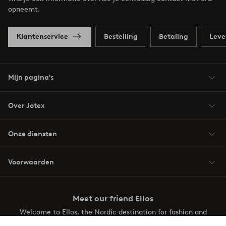
opneemt.
Klantenservice
Bestelling
Betaling
Leve
Mijn pagina's
Over Jotex
Onze diensten
Voorwaarden
Meet our friend Ellos
Welcome to Ellos, the Nordic destination for fashion and
beauty! Get a clean, modern aesthetic and unique style for