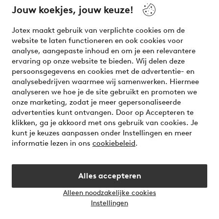
your wardrobe. Your next inspiring look is here!
Jouw koekjes, jouw keuze!
Visit Ellos
Jotex maakt gebruik van verplichte cookies om de
website te laten functioneren en ook cookies voor
analyse, aangepaste inhoud en om je een relevantere
ervaring op onze website te bieden. Wij delen deze
persoonsgegevens en cookies met de advertentie- en
Veilig betalen - Nu betalen of opsplitsen
analysebedrijven waarmee wij samenwerken. Hiermee
analyseren we hoe je de site gebruikt en promoten we
Wil je meer weten over
onze betaalopties
?
onze marketing, zodat je meer gepersonaliseerde
advertenties kunt ontvangen. Door op Accepteren te
klikken, ga je akkoord met ons gebruik van cookies. Je
kunt je keuzes aanpassen onder Instellingen en meer
informatie lezen in ons
cookiebeleid
.
Nederland - Selecteer land
Alles accepteren
Instagram
Facebook
Alleen noodzakelijke cookies
Instellingen