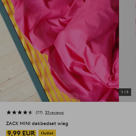
1
/
3
77
33 reviews
ZACK MINI dekbedset wieg
9,99 EUR
Outlet