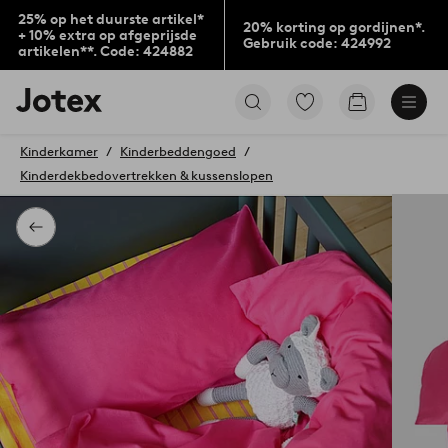
25% op het duurste artikel*
20% korting op gordijnen*.
+ 10% extra op afgeprijsde
Gebruik code: 424992
artikelen**. Code: 424882
Jotex
Ga
Go
logo
naar
to
-
favoriet
checkout
go
Kinderkamer
Kinderbeddengoed
gemarkeerde
to
Kinderdekbedovertrekken & kussenslopen
producten
the
home
page
Terug