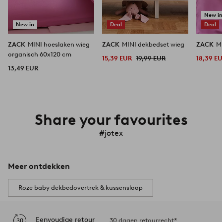
New i
New in
Deal
Deal
ZACK
MINI hoeslaken wieg
ZACK
MINI dekbedset wieg
ZACK
M
organisch 60x120 cm
15,39 EUR
19,99 EUR
18,39 E
13,49 EUR
Share your favourites
#jotex
Meer ontdekken
Roze baby dekbedovertrek & kussensloop
Eenvoudige retour
30 dagen retourrecht*