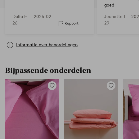
goed
Dalia H —
2026-02-
Jeanette I —
202
26
29
Rapport
Informatie over beoordelingen
Bijpassende onderdelen
Toevoegen
Toevoegen
aan
aan
favorieten
favorieten