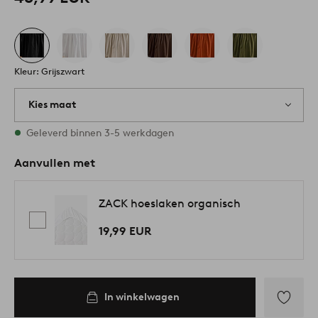
Kleur: Grijszwart
Kies maat
2 maten op voorraad
Geleverd binnen 3-5 werkdagen
Aanvullen met
ZACK hoeslaken organisch
19,99 EUR
In winkelwagen