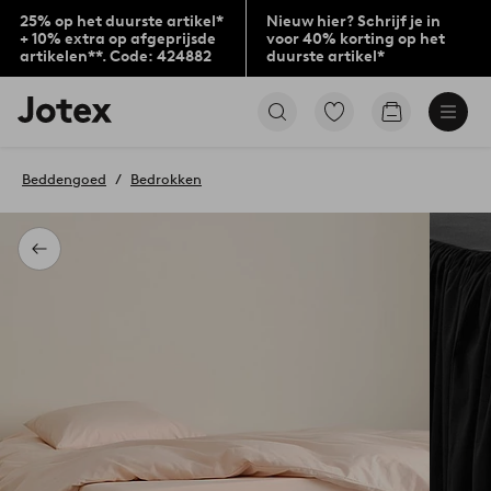
25% op het duurste artikel*
Nieuw hier? Schrijf je in
+ 10% extra op afgeprijsde
voor 40% korting op het
artikelen**. Code: 424882
duurste artikel*
Jotex
Ga
Go
logo
naar
to
-
favoriet
checkout
go
gemarkeerde
Beddengoed
Bedrokken
to
producten
the
home
page
Terug