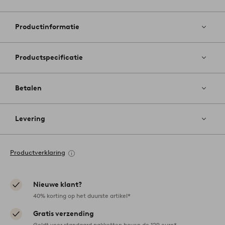
Toevoege
aan
favoriete
Productinformatie
Productspecificatie
Betalen
Levering
Productverklaring
Nieuwe klant?
40% korting op het duurste artikel*
Gratis verzending
Geldt voor standaard pakketten boven de 129 euro*