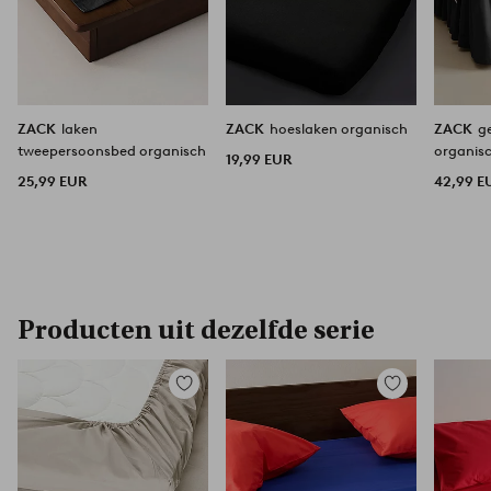
ZACK
laken
ZACK
hoeslaken organisch
ZACK
g
tweepersoonsbed organisch
organis
19,99 EUR
25,99 EUR
42,99 E
Producten uit dezelfde serie
Toevoegen
Toevoegen
aan
aan
favorieten
favorieten