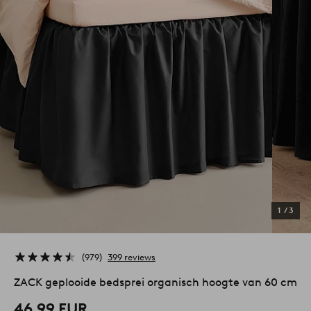
1
/
3
979
399 reviews
ZACK geplooide bedsprei organisch hoogte van 60 cm
46,99 EUR