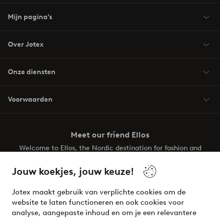
Mijn pagina's
Over Jotex
Onze diensten
Voorwaarden
Meet our friend Ellos
Welcome to Ellos, the Nordic destination for fashion and
beauty! Get a clean, modern aesthetic and unique style for
your wardrobe. Your next inspiring look is here!
Jouw koekjes, jouw keuze!
Visit Ellos
Jotex maakt gebruik van verplichte cookies om de
website te laten functioneren en ook cookies voor
analyse, aangepaste inhoud en om je een relevantere