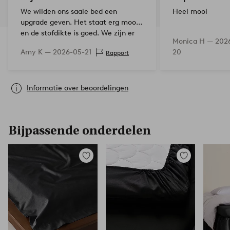
We wilden ons saaie bed een
Heel mooi
upgrade geven. Het staat erg mooi
en de stofdikte is goed. We zijn er
Monica H —
202
heel blij mee.
Amy K —
2026-05-21
20
Rapport
Informatie over beoordelingen
Bijpassende onderdelen
Toevoegen
Toevoegen
aan
aan
favorieten
favorieten