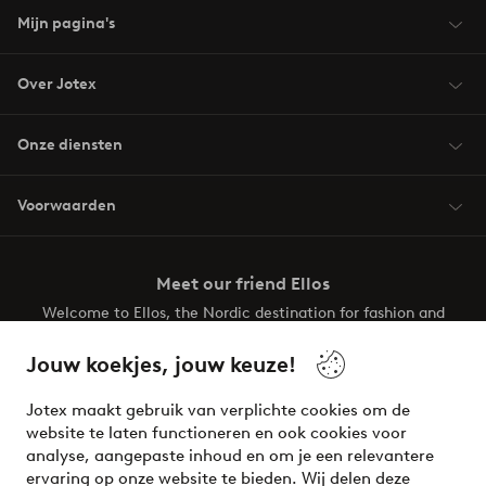
Mijn pagina's
Over Jotex
Onze diensten
Voorwaarden
Meet our friend Ellos
Welcome to Ellos, the Nordic destination for fashion and
beauty! Get a clean, modern aesthetic and unique style for
your wardrobe. Your next inspiring look is here!
Jouw koekjes, jouw keuze!
Visit Ellos
Jotex maakt gebruik van verplichte cookies om de
website te laten functioneren en ook cookies voor
analyse, aangepaste inhoud en om je een relevantere
ervaring op onze website te bieden. Wij delen deze