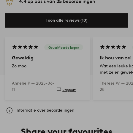
4.4
op basis van
25
beoordelingen
Toon alle reviews (10)
Geverifieerde koper
Geweldig
Ik hou van ze!
Zo mooi
Wat een leuke kan
met ze en geweld
er LED-lampjes in
Annelie P —
2025-06-
Therese W —
202
bang hoeft te zi
11
28
Rapport
want ze zijn gem
Informatie over beoordelingen
Share your favourites