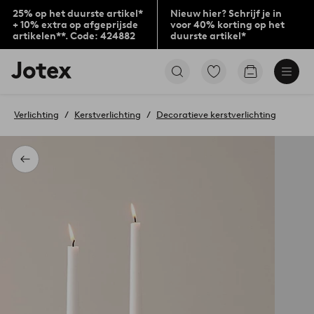
25% op het duurste artikel*
Nieuw hier? Schrijf je in
+ 10% extra op afgeprijsde
voor 40% korting op het
artikelen**. Code: 424882
duurste artikel*
Jotex
Ga
Go
logo
naar
to
-
favoriet
checkout
go
gemarkeerde
Verlichting
Kerstverlichting
Decoratieve kerstverlichting
to
producten
the
home
page
Terug