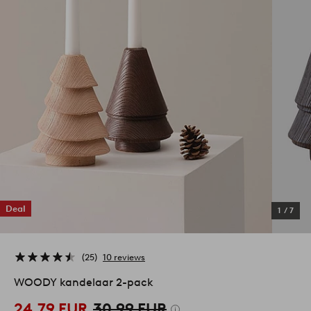
Deal
1
/
7
25
10 reviews
WOODY kandelaar 2-pack
24,79 EUR
30,99 EUR