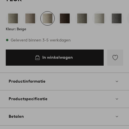
Kleur: Beige
Op voorraad
Geleverd binnen 3-5 werkdagen
In winkelwagen
In
inkelwagen
Toevoege
aan
favoriete
Productinformatie
Productspecificatie
Betalen