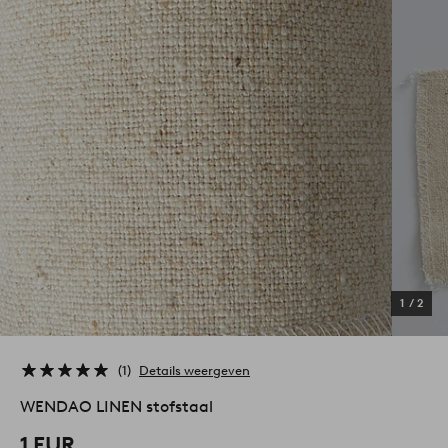
1
/
2
1
Details weergeven
WENDAO LINEN stofstaal
1 EUR