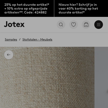
25% op het duurste artikel*
Nieuw hier? Schrijf je in
+ 10% extra op afgeprijsde
voor 40% korting op het
artikelen**. Code: 424882
duurste artikel*
Jotex
Ga
Go
logo
naar
to
-
favoriet
checkout
go
gemarkeerde
Samples
Stofstalen - Meubels
to
producten
the
home
page
Terug