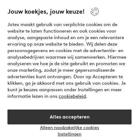
beauty! Get a clean, modern aesthetic and unique style for
your wardrobe. Your next inspiring look is here!
Jouw koekjes, jouw keuze!
Visit Ellos
Jotex maakt gebruik van verplichte cookies om de
website te laten functioneren en ook cookies voor
analyse, aangepaste inhoud en om je een relevantere
ervaring op onze website te bieden. Wij delen deze
persoonsgegevens en cookies met de advertentie- en
Veilig betalen - Nu betalen of opsplitsen
analysebedrijven waarmee wij samenwerken. Hiermee
analyseren we hoe je de site gebruikt en promoten we
Wil je meer weten over
onze betaalopties
?
onze marketing, zodat je meer gepersonaliseerde
advertenties kunt ontvangen. Door op Accepteren te
klikken, ga je akkoord met ons gebruik van cookies. Je
kunt je keuzes aanpassen onder Instellingen en meer
informatie lezen in ons
cookiebeleid
.
Nederland - Selecteer land
Alles accepteren
Instagram
Facebook
Alleen noodzakelijke cookies
Instellingen