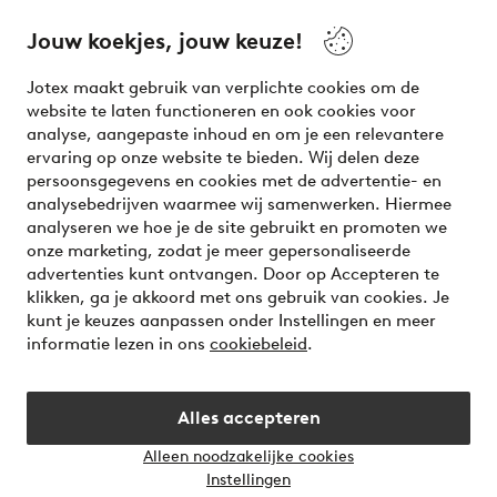
beauty! Get a clean, modern aesthetic and unique style for
your wardrobe. Your next inspiring look is here!
Jouw koekjes, jouw keuze!
Visit Ellos
Jotex maakt gebruik van verplichte cookies om de
website te laten functioneren en ook cookies voor
analyse, aangepaste inhoud en om je een relevantere
ervaring op onze website te bieden. Wij delen deze
persoonsgegevens en cookies met de advertentie- en
Veilig betalen - Nu betalen of opsplitsen
analysebedrijven waarmee wij samenwerken. Hiermee
analyseren we hoe je de site gebruikt en promoten we
Wil je meer weten over
onze betaalopties
?
onze marketing, zodat je meer gepersonaliseerde
advertenties kunt ontvangen. Door op Accepteren te
klikken, ga je akkoord met ons gebruik van cookies. Je
kunt je keuzes aanpassen onder Instellingen en meer
informatie lezen in ons
cookiebeleid
.
Nederland - Selecteer land
Alles accepteren
Instagram
Facebook
Alleen noodzakelijke cookies
Instellingen