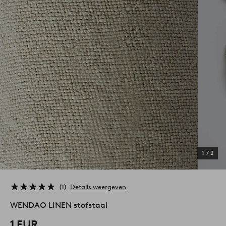
1
/
2
1
Details weergeven
WENDAO LINEN stofstaal
1 EUR