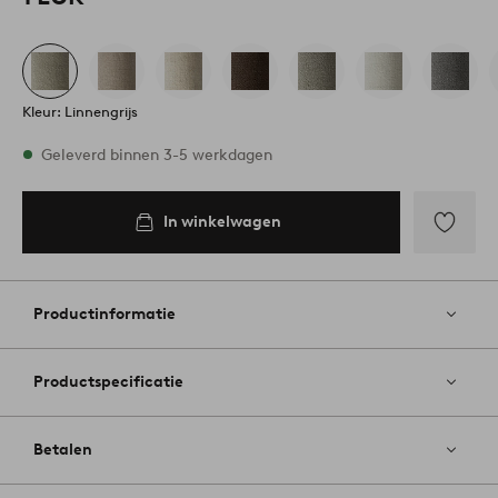
Kleur: Linnengrijs
Op voorraad
Geleverd binnen 3-5 werkdagen
In winkelwagen
In
inkelwagen
Toevoege
aan
favoriete
Productinformatie
Productspecificatie
Betalen