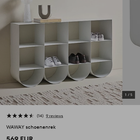
1
/
5
14
9 reviews
WAWAY schoenenrek
569 EUR