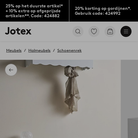
25% op het duurste artikel*
20% korting op gordijnen*.
+ 10% extra op afgeprijsde
Gebruik code: 424992
artikelen**. Code: 424882
Jotex
Ga
Go
logo
naar
to
-
favoriet
checkout
go
gemarkeerde
Meubels
Halmeubels
Schoenenrek
to
producten
the
home
page
Terug