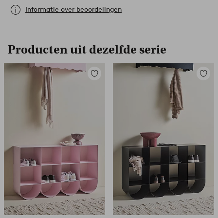
Informatie over beoordelingen
Producten uit dezelfde serie
Toevoegen
Toevoe
aan
aan
favorieten
favori