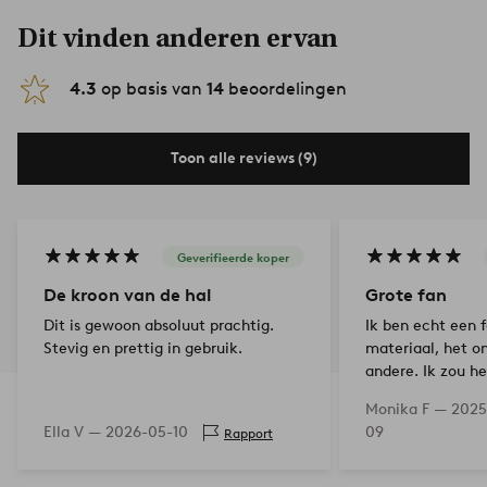
Dit vinden anderen ervan
4.3
op basis van
14
beoordelingen
Toon alle reviews (9)
Geverifieerde koper
De kroon van de hal
Grote fan
Dit is gewoon absoluut prachtig.
Ik ben echt een 
Stevig en prettig in gebruik.
materiaal, het o
andere. Ik zou h
kopen.
Monika F —
2025
Ella V —
2026-05-10
09
Rapport