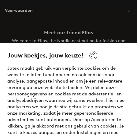
Voorwaarden
Meet our friend Ellos
Welcome to Ellos, the Nordic destination for fashion and
beauty! Get a clean, modern aesthetic and unique style for
your wardrobe. Your next inspiring look is here!
Jouw koekjes, jouw keuze!
Visit Ellos
Jotex maakt gebruik van verplichte cookies om de
website te laten functioneren en ook cookies voor
analyse, aangepaste inhoud en om je een relevantere
ervaring op onze website te bieden. Wij delen deze
persoonsgegevens en cookies met de advertentie- en
Veilig betalen - Nu betalen of opsplitsen
analysebedrijven waarmee wij samenwerken. Hiermee
analyseren we hoe je de site gebruikt en promoten we
Wil je meer weten over
onze betaalopties
?
onze marketing, zodat je meer gepersonaliseerde
advertenties kunt ontvangen. Door op Accepteren te
klikken, ga je akkoord met ons gebruik van cookies. Je
kunt je keuzes aanpassen onder Instellingen en meer