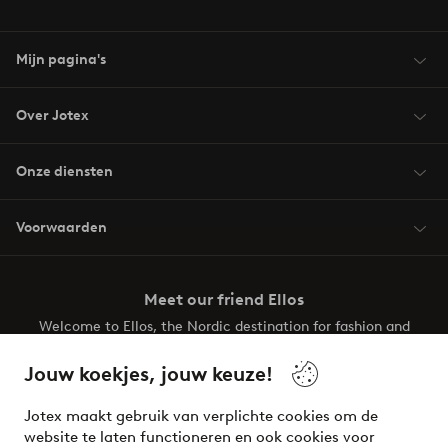
Mijn pagina's
Over Jotex
Onze diensten
Voorwaarden
Meet our friend Ellos
Welcome to Ellos, the Nordic destination for fashion and
beauty! Get a clean, modern aesthetic and unique style for
your wardrobe. Your next inspiring look is here!
Jouw koekjes, jouw keuze!
Visit Ellos
Jotex maakt gebruik van verplichte cookies om de
website te laten functioneren en ook cookies voor