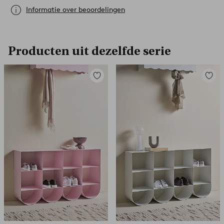
Informatie over beoordelingen
Producten uit dezelfde serie
Toevoegen
Toevoe
aan
aan
favorieten
favori