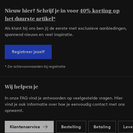
Nieuw hier? Schrijf je in voor
40% korting op
het duurste artikel*
Als klant bij ons ben jij de eerste met exclusieve aanbiedingen,
spannend nieuws en veel inspiratie.
Registreer jezelf
* Zie actievoorwaarden bij registratie
Wij helpen je
In onze FAQ vind je antwoorden op veelgestelde vragen. Hier
vind je ook informatie over hoe je eenvoudig contact met ons
opneemt.
Klantenservice
Bestelling
Betaling
Leve