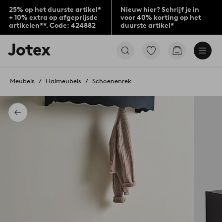
25% op het duurste artikel*
Nieuw hier? Schrijf je in
+ 10% extra op afgeprijsde
voor 40% korting op het
artikelen**. Code: 424882
duurste artikel*
Jotex
Ga
Go
logo
naar
to
-
favoriet
checkout
go
gemarkeerde
Meubels
Halmeubels
Schoenenrek
to
producten
the
home
page
Terug