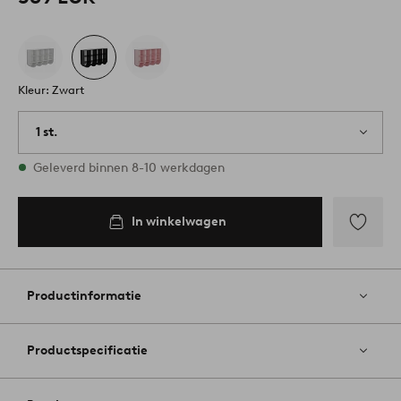
Kleur: Zwart
1 st.
Op voorraad
Geleverd binnen 8-10 werkdagen
In winkelwagen
Toevoege
aan
favoriete
Productinformatie
Productspecificatie