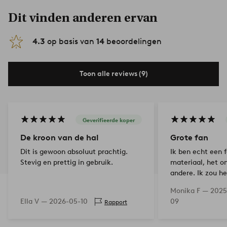
Dit vinden anderen ervan
4.3
op basis van
14
beoordelingen
Toon alle reviews (9)
Geverifieerde koper
De kroon van de hal
Grote fan
Dit is gewoon absoluut prachtig.
Ik ben echt een 
Stevig en prettig in gebruik.
materiaal, het o
andere. Ik zou h
kopen.
Monika F —
2025
Ella V —
2026-05-10
09
Rapport