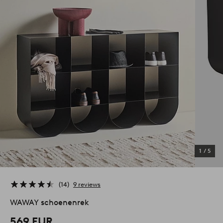
1
/
5
14
9 reviews
WAWAY schoenenrek
569 EUR