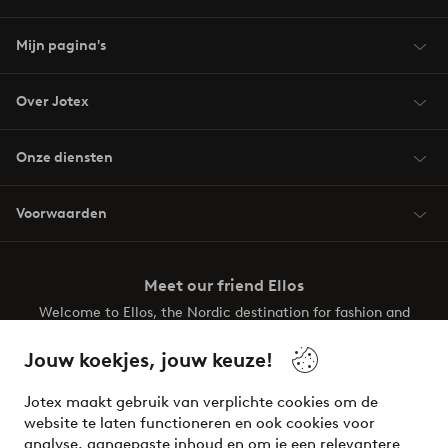
Mijn pagina's
Over Jotex
Onze diensten
Voorwaarden
Meet our friend Ellos
Welcome to Ellos, the Nordic destination for fashion and
beauty! Get a clean, modern aesthetic and unique style for
your wardrobe. Your next inspiring look is here!
Jouw koekjes, jouw keuze!
Visit Ellos
Jotex maakt gebruik van verplichte cookies om de
website te laten functioneren en ook cookies voor
analyse, aangepaste inhoud en om je een relevantere