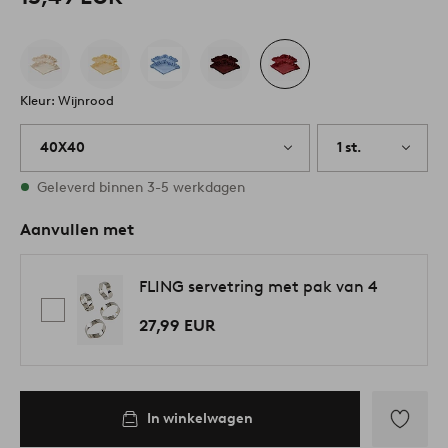
Kleur: Wijnrood
40X40
1 st.
Op voorraad
Geleverd binnen 3-5 werkdagen
Aanvullen met
FLING servetring met pak van 4
27,99 EUR
In winkelwagen