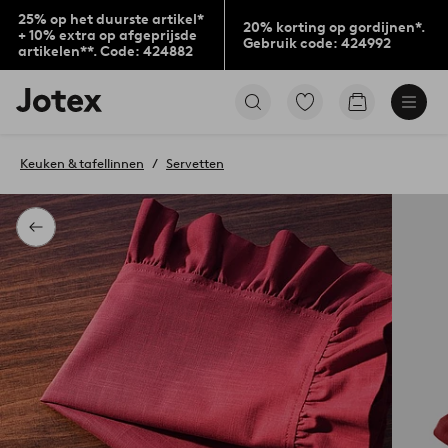
25% op het duurste artikel*
20% korting op gordijnen*.
+ 10% extra op afgeprijsde
Gebruik code: 424992
artikelen**. Code: 424882
Jotex
Ga
Go
logo
naar
to
-
favoriet
checkout
go
gemarkeerde
Keuken & tafellinnen
Servetten
to
producten
the
home
page
Terug