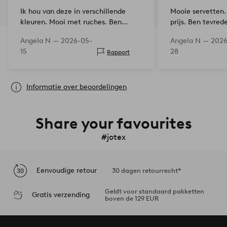
Ik hou van deze in verschillende
Mooie servetten.
kleuren. Mooi met ruches. Ben
prijs. Ben tevred
tevreden
Angela N —
2026-05-
Angela N —
2026
15
28
Rapport
Informatie over beoordelingen
Share your favourites
#jotex
Eenvoudige retour
30 dagen retourrecht*
Geldt voor standaard pakketten
Gratis verzending
boven de 129 EUR