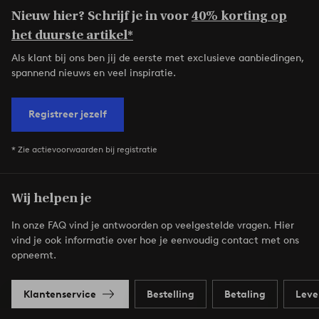
Nieuw hier? Schrijf je in voor
40% korting op
het duurste artikel*
Als klant bij ons ben jij de eerste met exclusieve aanbiedingen,
spannend nieuws en veel inspiratie.
Registreer jezelf
* Zie actievoorwaarden bij registratie
Wij helpen je
In onze FAQ vind je antwoorden op veelgestelde vragen. Hier
vind je ook informatie over hoe je eenvoudig contact met ons
opneemt.
Klantenservice
Bestelling
Betaling
Leve