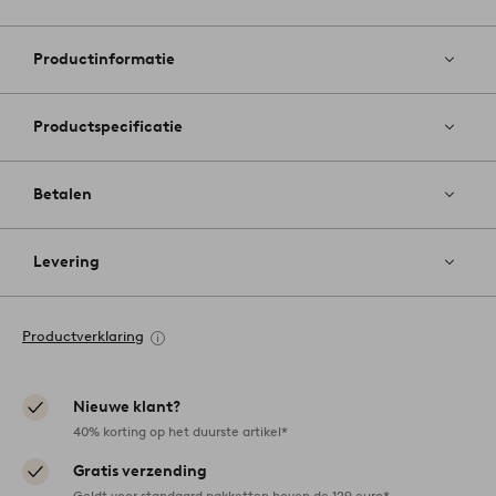
Toevoege
aan
favoriete
Productinformatie
Productspecificatie
Betalen
Levering
Productverklaring
Nieuwe klant?
40% korting op het duurste artikel*
Gratis verzending
Geldt voor standaard pakketten boven de 129 euro*