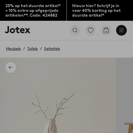
25% op het duurste artikel*
Nieuw hier? Schrijf je in
+ 10% extra op afgeprijsde
voor 40% korting op het
artikelen**. Code: 424882
duurste artikel*
Jotex
Ga
Go
logo
naar
to
-
favoriet
checkout
go
gemarkeerde
Meubels
Tafels
Eettafels
to
producten
the
home
page
Terug