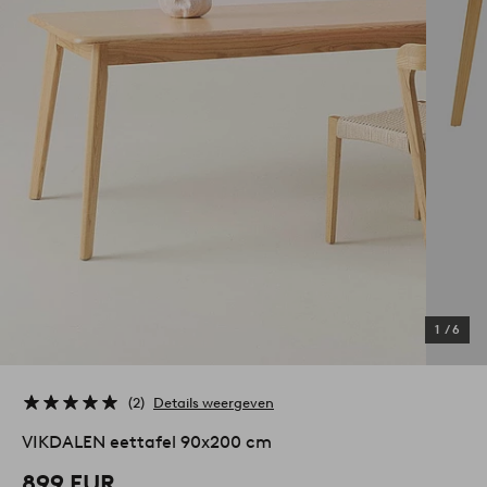
1
/
6
2
Details weergeven
VIKDALEN eettafel 90x200 cm
899 EUR