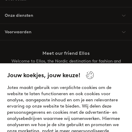
Onze diensten
Voorwaarden
Meet our friend Ellos
Welcome to Ellos, the Nordic destination for fashion and
beauty! Get a clean, modern aesthetic and unique style for
your wardrobe. Your next inspiring look is here!
Jouw koekjes, jouw keuze!
Visit Ellos
Jotex maakt gebruik van verplichte cookies om de
website te laten functioneren en ook cookies voor
analyse, aangepaste inhoud en om je een relevantere
ervaring op onze website te bieden. Wij delen deze
persoonsgegevens en cookies met de advertentie- en
Veilig betalen - Nu betalen of opsplitsen
analysebedrijven waarmee wij samenwerken. Hiermee
analyseren we hoe je de site gebruikt en promoten we
Wil je meer weten over
onze betaalopties
?
onze marketing, zodat je meer gepersonaliseerde