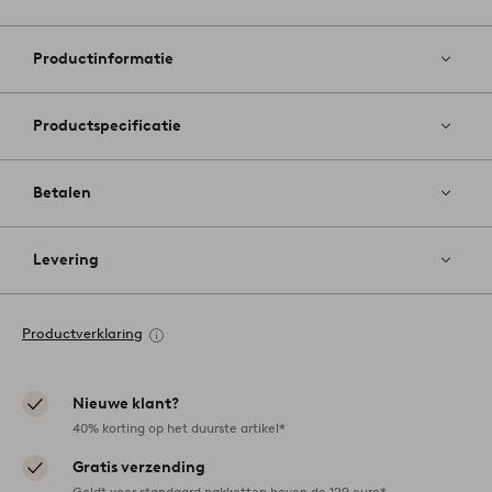
Toevoege
aan
favoriete
Productinformatie
Productspecificatie
Betalen
Levering
Productverklaring
Nieuwe klant?
40% korting op het duurste artikel*
Gratis verzending
Geldt voor standaard pakketten boven de 129 euro*