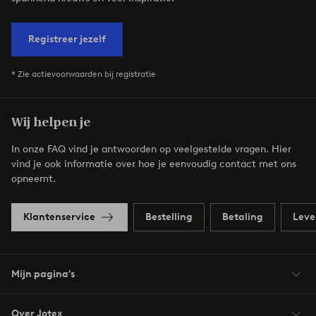
Registreer jezelf
* Zie actievoorwaarden bij registratie
Wij helpen je
In onze FAQ vind je antwoorden op veelgestelde vragen. Hier
vind je ook informatie over hoe je eenvoudig contact met ons
opneemt.
Klantenservice
Bestelling
Betaling
Leve
Mijn pagina's
Over Jotex