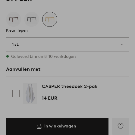
Kleur: Iepen
1 st.
Op voorraad
Geleverd binnen 8-10 werkdagen
Aanvullen met
CASPER theedoek 2-pak
14 EUR
In winkelwagen