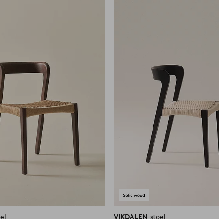
aan
favorieten
oel
VIKDALEN
stoel