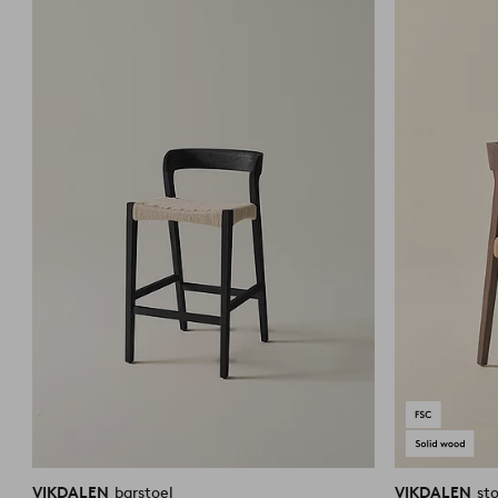
aan
favorieten
VIKDALEN
barstoel
VIKDALEN
st