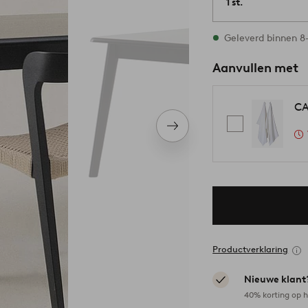
1 st.
Op voorraad
Geleverd binnen 8
Aanvullen met
CA
Volgend
item
Productverklaring
Nieuwe klant
40% korting op h