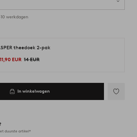
-10 werkdagen
SPER theedoek 2-pak
11,90 EUR
14 EUR
In winkelwagen
Toevoegen
aan
favorieten
?
et duurste artikel*