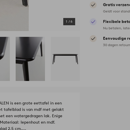
Gratis verzen
Geldt voor stan
Flexibele bet
1
/
6
Nu betalen, late
Eenvoudige r
30 dagen retour
LEN is een grote eettafel in een
et tafelblad is van mdf met gelakt
met een watergedragen lak. Enige
Materiaal: Iepenhout en mdf.
lad 2,5 cm.