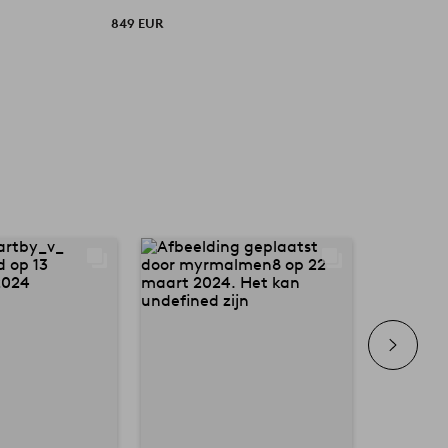
849 EUR
3