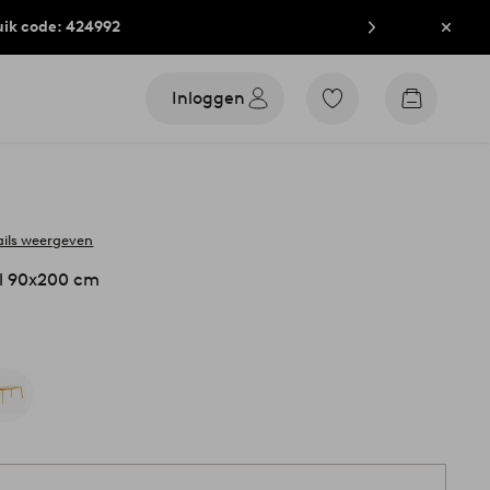
uik code: 424992
Sluit
Inloggen
Ga
Go
naar
to
favoriet
checkout
gemarkeerde
producten
ails weergeven
l 90x200 cm