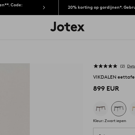
len**. Code:
20% korting op gordijnen*. Gebr
Jotex
logo
-
go
to
the
home
page
2
Det
VIKDALEN eettafe
899 EUR
Kleur: Zwart iepen