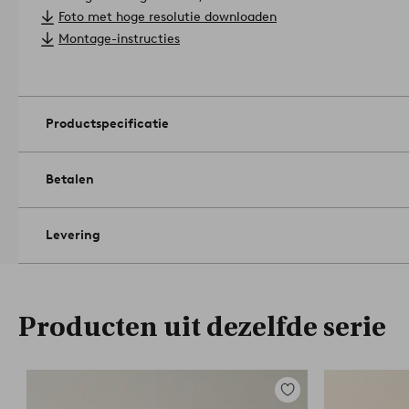
Onderhoud: Afnemen met een licht vochtige doek.
Foto met hoge resolutie downloaden
Tips/advies: Een tafelkleed voor alledaags gebruik beschermt j
Montage-instructies
Productspecificatie
Betalen
Levering
Producten uit dezelfde serie
Toevoegen