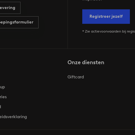
evering
Registreer jezelf
epingsformulier
* Zie actievoorwaarden bij regis
Onze diensten
Giftcard
oup
ries
d
eidsverklaring