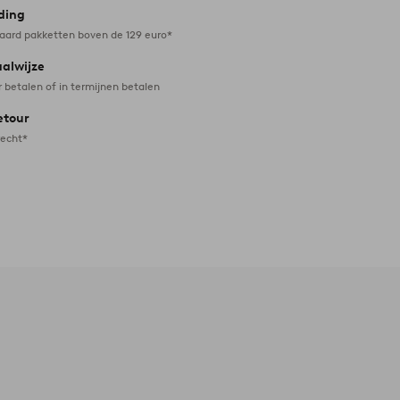
ding
daard pakketten boven de 129 euro*
aalwijze
r betalen of in termijnen betalen
etour
recht*