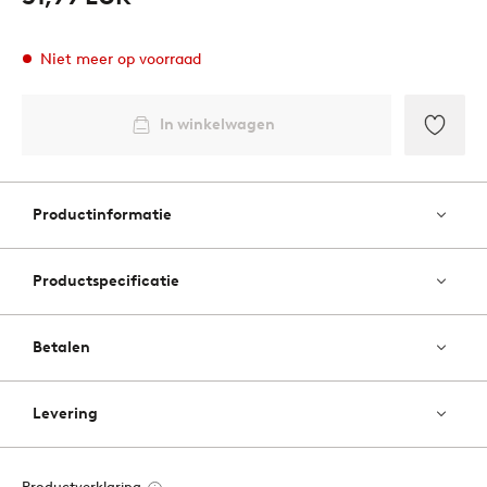
Niet meer op voorraad
In winkelwagen
Toevo
aan
favori
Productinformatie
Productspecificatie
Betalen
Levering
Productverklaring