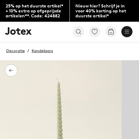
25% op het duurste artikel*
Nieuw hier? Schrijf je in
+ 10% extra op afgeprijsde
voor 40% korting op het
artikelen**. Code: 424882
duurste artikel*
Jotex
Ga
Go
logo
naar
to
-
favoriet
checkout
go
gemarkeerde
Decoratie
Kandelaars
to
producten
the
home
page
Terug